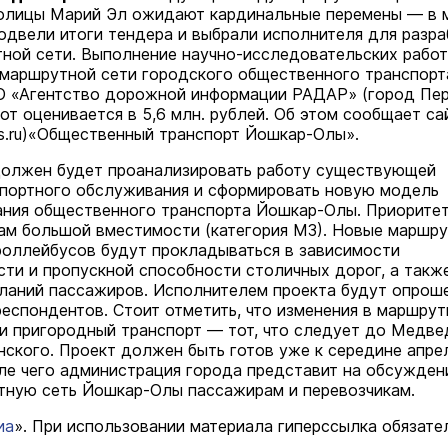
олицы Марий Эл ожидают кардинальные перемены — в 
двели итоги тендера и выбрали исполнителя для разра
ной сети. Выполнение научно-исследовательских работ
 маршрутной сети городского общественного транспорт
 «Агентство дорожной информации РАДАР» (город Пер
от оценивается в 5,6 млн. рублей. Об этом сообщает са
s.ru
)«Общественный транспорт Йошкар-Олы».
должен будет проанализировать работу существующей
портного обслуживания и сформировать новую модель
ния общественного транспорта Йошкар-Олы. Приоритет
ам большой вместимости (категория М3). Новые маршр
роллейбусов будут прокладываться в зависимости
сти и пропускной способности столичных дорог, а такж
ланий пассажиров. Исполнителем проекта будут опрош
респондентов. Стоит отметить, что изменения в маршру
 и пригородный транспорт — тот, что следует до Медве
нского. Проект должен быть готов уже к середине апре
сле чего администрация города представит на обсужден
ную сеть Йошкар-Олы пассажирам и перевозчикам.
иа
». При использовании материала гиперссылка обязате