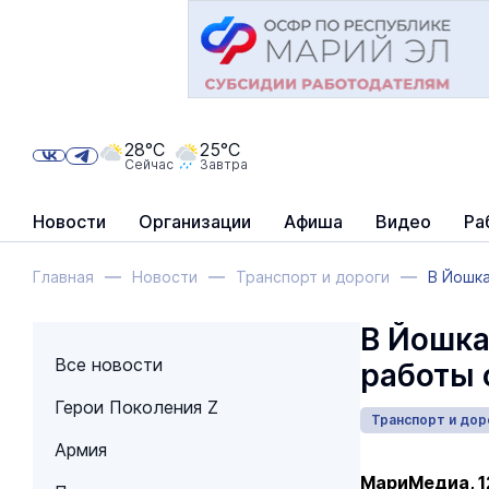
28°C
25°C
Сейчас
Завтра
Новости
Организации
Афиша
Видео
Ра
Главная
Новости
Транспорт и дороги
В Йошк
В Йошка
Все новости
работы 
Герои Поколения Z
Транспорт и дор
Армия
МариМедиа, 1