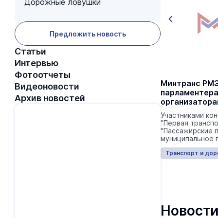
Дорожные ловушки
Предложить новость
Статьи
Интервью
Фотоотчеты
Йошкаролинцам презентовали
Минтранс РМЭ
Видеоновости
Fmap — бесплатную карту столицы
парламентер
Архив новостей
с маршрутами транспорта
организатора
пассажиров-л
Скачать карту или посмотреть онлайн
Участниками кон
можно на сайте.
"Первая транспо
"Пассажирские п
муниципальное п
Транспорт и дороги
13:11 08.08.2014
Транспорт и дор
Новости