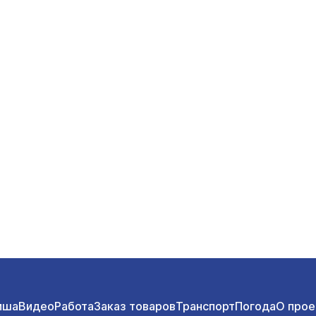
иша
Видео
Работа
Заказ товаров
Транспорт
Погода
О прое