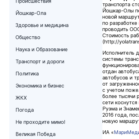
Происшествия
транспорта ст
Йошкар-Олы по
Йошкар-Ола
новой маршрут
по разработке
Здоровье и медицина
проводить ООО
Стоимость раб
Общество
(
http://yolatran
Наука и Образование
Исполнитель 
системы транс
Транспорт и дороги
функционирова
отдан автобус
Политика
автобусов и т
от загруженно
Экономика и бизнес
с учетом поже
более тысячи 
ЖКХ
сети коснутся
Руэма и Знаме
Погода
2016 года, по
новую маршрут
Не проходите мимо!
ИА «
МариМед
Великая Победа