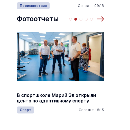
много
Происшествия
Сегодня 09:18
Армия
15:05
Фотоотчеты
 по
Выставка «… И птичка вылетает II»
Музеи
8 августа
8 августа
Михаил
В спортшколе Марий Эл открыли
госуда
центр по адаптивному спорту
деятел
респуб
Спорт
Сегодня 16:15
16:45
Общес