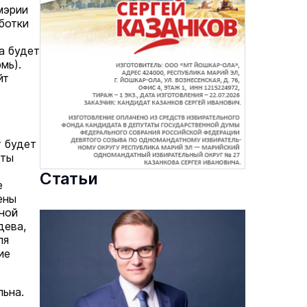
мэрии
ботки
а будет
мь).
йт
 будет
уты
Статьи
е
ены
тной
дева,
ля
ие
льна.