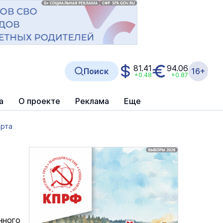
81.41
94.06
Поиск
16+
+0.48
+0.87
а
О проекте
Реклама
Еще
орта
нного