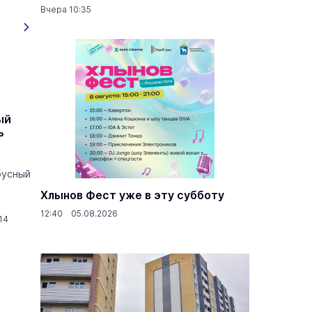
Вчера 10:35
ый
Стоимость проезда в Йошкар-Оле
ь
увеличилась до 16 рублей
Проездной билет в городском
общественном транспорте — автобусах
бусный
и троллейбусах - подорожает с
сегодняшнего дня, 13 января 2014 года.
Хлынов Фест уже в эту субботу
12:40 05.08.2026
14
Транспорт и дороги
06:00 13.01.2014