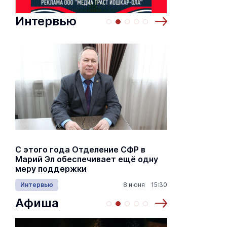
Интервью
С этого года Отделение СФР в
Алексей Я
Марий Эл обеспечивает ещё одну
Шкетана: 
меру поддержки
лёгких сп
Интервью
8 июня 15:30
Культура
Афиша