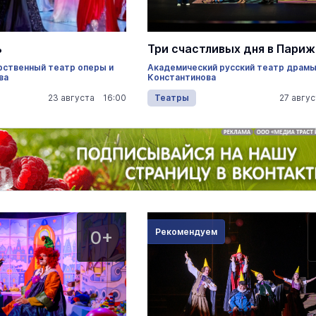
«Солдатики называли меня мам
ь
Три счастливых дня в Париж
Надя»: медсестра из Марий Эл 1
рственный театр оперы и
Академический русский театр драмы 
года спасала жизни в зоне СВО
ва
Константинова
Армия
22 июня 1
23 августа 16:00
Театры
27 авгу
0+
Рекомендуем