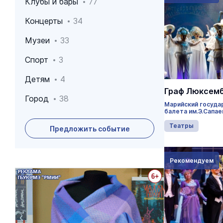
Клубы и бары
77
Концерты
34
Музеи
33
Спорт
3
Детям
4
Граф Люксем
Город
38
Марийский госуда
балета им.Э.Сапае
Театры
Предложить событие
Рекомендуем
Архив событий