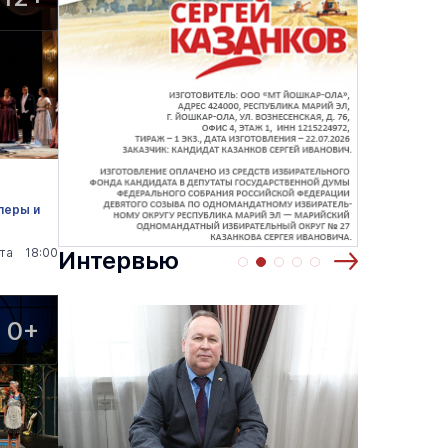
перы и
ста 18:00
Интервью
0+