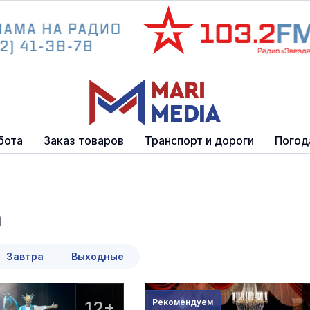
бота
Заказ товаров
Транспорт и дороги
Погод
а
Завтра
Выходные
12+
Рекомендуем