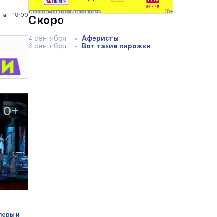
ста 18:00
Скоро
4 сентября
Аферисты
6 сентября
Вот такие пирожки
0+
перы и