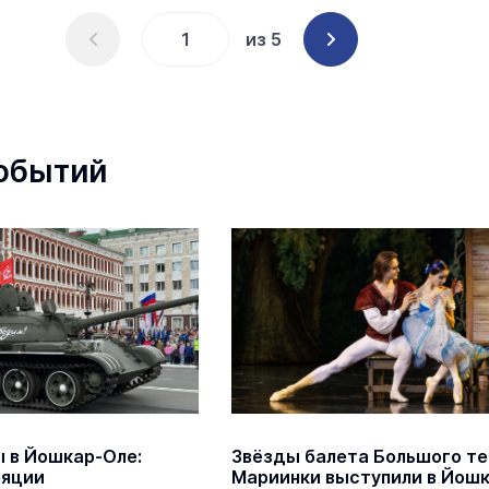
из 5
обытий
 в Йошкар-Оле:
Звёзды балета Большого те
ляции
Мариинки выступили в Йош