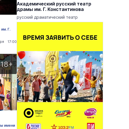
еатр
Академический русский театр
драмы им. Г. Константинова
 опер
русский драматический театр
им. Г.
бря 17:00
18+
мы имени