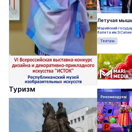
Летучая мыш
Марийский госуда
балета им.Э.Сапае
Театры
Туризм
Рекомендуем