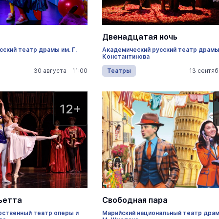
Марийский государственный т
оперы и балета им.Э.Сапаева
проведение спектаклей, концертов,
и балетов
Двенадцатая ночь
ский театр драмы им. Г.
Академический русский театр драмы 
Константинова
30 августа 11:00
Театры
13 сентя
12+
Свободная пара
ьетта
Марийский национальный театр дра
рственный театр оперы и