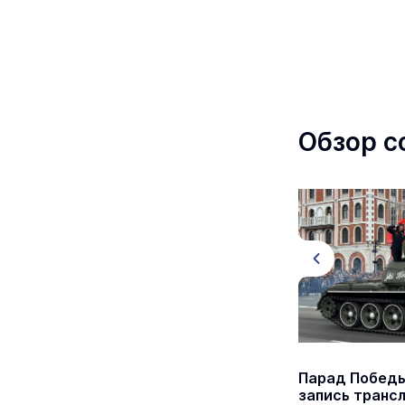
Обзор с
Йошкар-Олу закружили в
Парад Победы
«Севастопольском вальсе»
запись транс