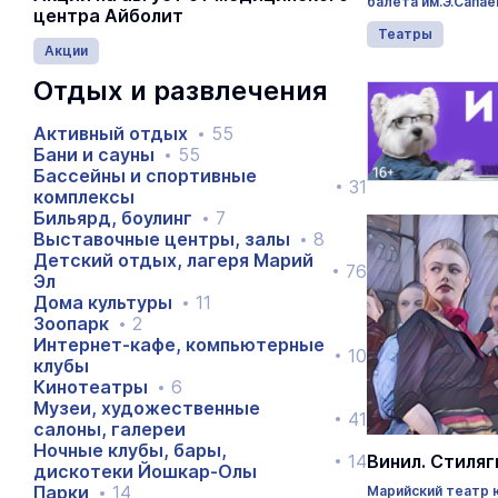
балета им.Э.Сапае
центра Айболит
Театры
Акции
Отдых и развлечения
Активный отдых
55
Бани и сауны
55
Бассейны и спортивные
31
комплексы
Бильярд, боулинг
7
Выставочные центры, залы
8
Детский отдых, лагеря Марий
76
Эл
Дома культуры
11
Зоопарк
2
Интернет-кафе, компьютерные
10
клубы
Кинотеатры
6
Музеи, художественные
41
салоны, галереи
Ночные клубы, бары,
14
Винил. Стиляг
дискотеки Йошкар-Олы
Парки
14
Марийский театр 