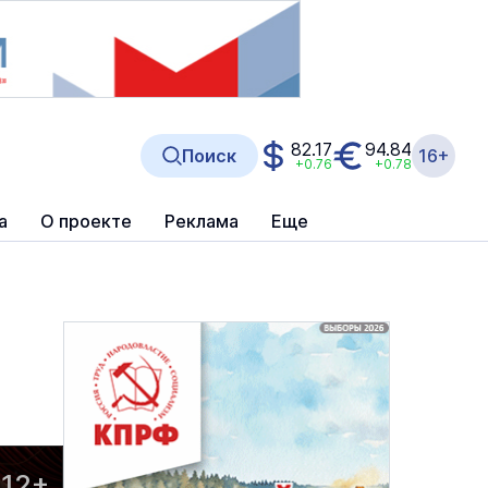
82.17
94.84
Поиск
16+
+0.76
+0.78
а
О проекте
Реклама
Еще
12+