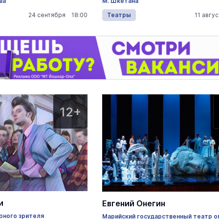
М. Шкетана
ва
24 сентября 18:00
Театры
11 авгу
12+
и
Евгений Онегин
юного зрителя
Марийский государственный театр о