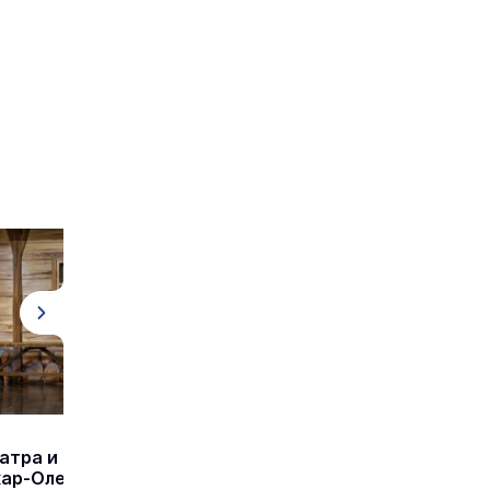
атра и
кар-Оле