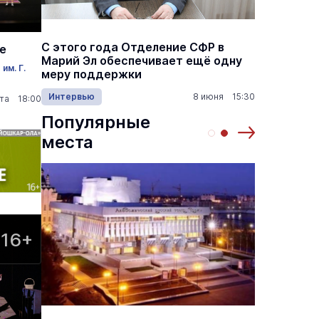
а
С этого года Отделение СФР в
Алексе
е
,5
Марий Эл обеспечивает ещё одну
Шкетан
им. Г.
меру поддержки
лёгких
1:00
Интервью
8 июня 15:30
Культу
ста 18:00
Популярные
места
16+