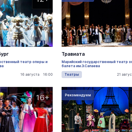
бург
Травиата
рственный театр оперы и
Марийский государственный театр о
ва
балета им.Э.Сапаева
16 августа 16:00
Театры
21 авгу
16+
Рекомендуем