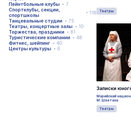
Пейнтбольные клубы
7
Спортклубы, секции,
Театры
118
спортшколы
Танцевальные студии
75
Театры, концертные залы
10
Торжества, праздники
81
Туристические компании
48
Фитнес, шейпинг
40
Центры культуры
6
Записки юног
Марийский национ
М. Шкетана
Театры