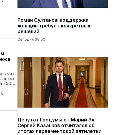
26
Роман Султанов: поддержка
женщин требует конкретных
решений
Сегодня 09:00
ам
тежа
чными в
кращают
а 25% –
26
Депутат Госдумы от Марий Эл
Сергей Казанков отчитался об
итогах парламентской пятилетки