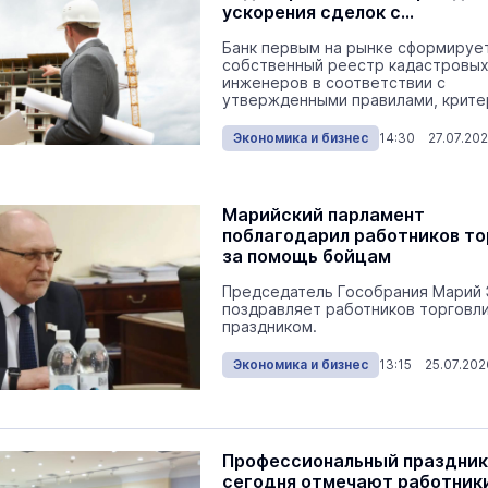
ускорения сделок с
недвижимостью
Экология
Сегодня 
Банк первым на рынке сформируе
собственный реестр кадастровы
инженеров в соответствии с
утвержденными правилами, крите
внутренними рейтингами...
Экономика и бизнес
14:30 27.07.20
Марийский парламент
На ощупь. Путеводитель
a
поблагодарил работников то
лабиринту
за помощь бойцам
26 августа 19:00
Город
Председатель Гособрания Марий 
поздравляет работников торговли
праздником.
Михаил Васютин вручил
государственные награды
Экономика и бизнес
13:15 25.07.202
деятелям спортивной сферы
республики
Общество
Сегодня 
Профессиональный праздник
сегодня отмечают работник