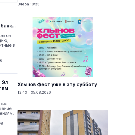
Вчера 10:35
 банка
олгов
цию,
итные и
26
 Эл
Хлынов Фест уже в эту субботу
гам
12:40 05.08.2026
нные
щение
ениям.
26