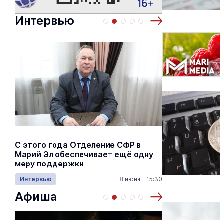
Интервью
С этого года Отделение СФР в
Алексей Я
Марий Эл обеспечивает ещё одну
Шкетана: 
меру поддержки
лёгких сп
Интервью
8 июня 15:30
Культура
Афиша