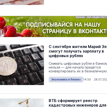
С сентября жители Марий Эл
смогут получать зарплату в
цифровых рублях
Снимать цифровые рубли в банко
нельзя — для начала придётся
маев о премьере в театре
конвертировать их в безналичную
Как узнать на законных 
«Для меня не бывает
кто собственник недви
ектаклей»
Экономика и бизнес
14:30 28.07.20
Интервью
18 марта 11:05
На огороды жителей Марий Эл
ВТБ сформирует реестр
стали часто захаживать кабаны
кадастровых инженеров для
лоси и медведи