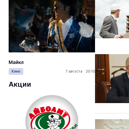
Майкл
Лида / Lid
Кино
7 августа 20:10
Концерты
Акции