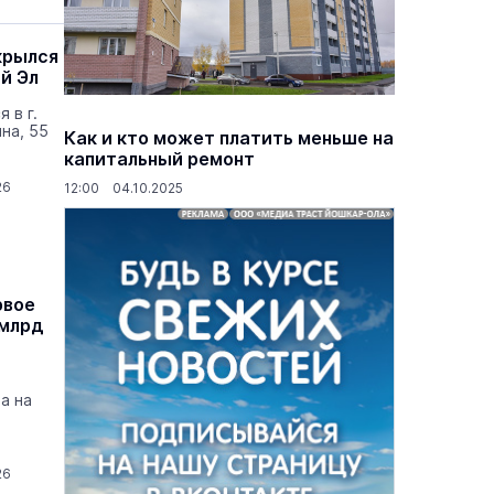
крылся
й Эл
 в г.
на, 55
Как и кто может платить меньше на
капитальный ремонт
26
12:00 04.10.2025
рвое
 млрд
а на
26