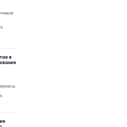
тников
26
тие в
ования
бизнеса.
26
ние
о