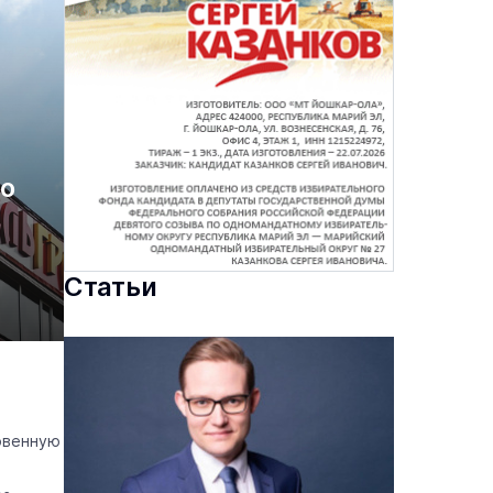
до
Статьи
овенную