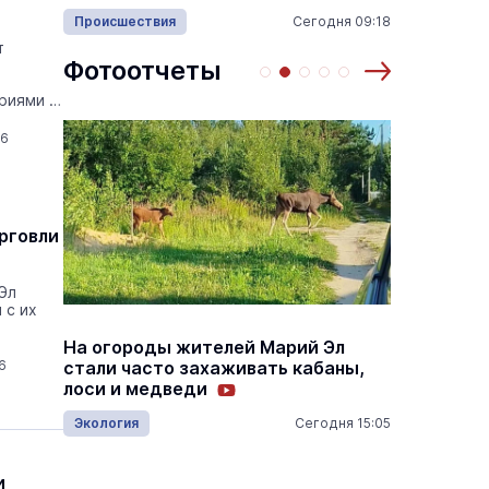
много
Происшествия
Сегодня 09:18
Армия
15:05
т
Фотоотчеты
х
риями и
26
 по
Выставка «… И птичка вылетает II»
рговли
Музеи
8 августа
8 августа
Эл
 с их
На огороды жителей Марий Эл
В мари
стали часто захаживать кабаны,
кордон
6
лоси и медведи
красн
15:25
Эколог
Экология
Сегодня 15:05
и