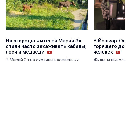
На огороды жителей Марий Эл
В Йошкар-Оле 
стали часто захаживать кабаны,
горящего дома
лоси и медведи
человек
В Марий Эл на окраины населённых
Жильцы выносили 
пунктов и в сады стали часто
домашних питомц
заглядывать лесные животные.
Экология
Вчера 15:05
Происшествия
Акции