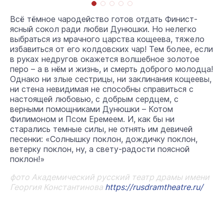
Всё тёмное чародейство готов отдать Финист-
ясный сокол ради любви Дунюшки. Но нелегко
выбраться из мрачного царства кощеева, тяжело
избавиться от его колдовских чар! Тем более, если
в руках недругов окажется волшебное золотое
перо – а в нём и жизнь, и смерть доброго молодца!
Однако ни злые сестрицы, ни заклинания кощеевы,
ни стена невидимая не способны справиться с
настоящей любовью, с добрым сердцем, с
верными помощниками Дунюшки – Котом
Филимоном и Псом Еремеем. И, как бы ни
старались темные силы, не отнять им девичей
песенки: «Солнышку поклон, дождичку поклон,
ветерку поклон, ну, а свету-радости поясной
поклон!»
фото
Академический русский театр драмы имени
Георгия Константинова
https://rusdramtheatre.ru/