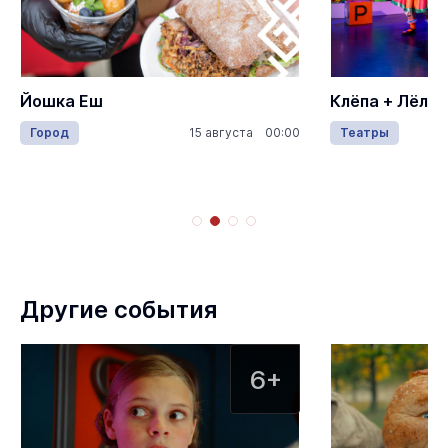
Клёпа + Лёля
Двена
та 00:00
Театры
30 августа 11:00
Театр
Другие события
6+
6+