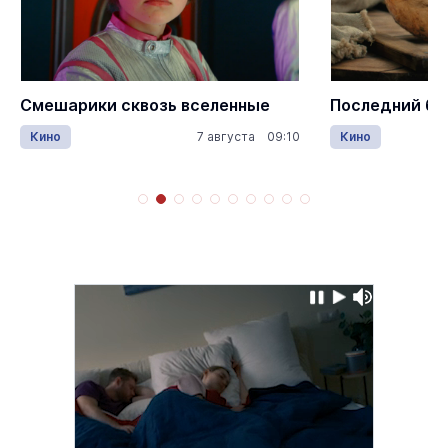
еленные
Последний богатырь. Колобок
О
 августа 09:10
Кино
7 августа 09:30