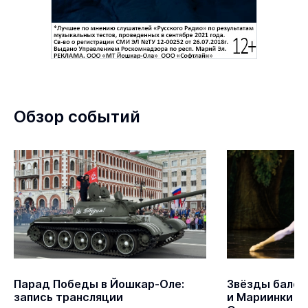
Обзор событий
ар-Оле:
Звёзды балета Большого театра
Й
и Мариинки выступили в Йошкар-
«