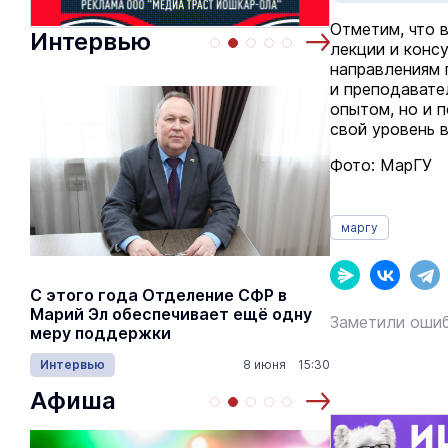
Отметим, что 
Интервью
лекции и конс
направлениям 
и преподавате
опытом, но и 
свой уровень 
Фото: МарГУ
маргу
С этого года Отделение СФР в
Алексей Я
Марий Эл обеспечивает ещё одну
Шкетана: 
Заметили ошиб
меру поддержки
лёгких сп
Интервью
8 июня 15:30
Культура
Афиша