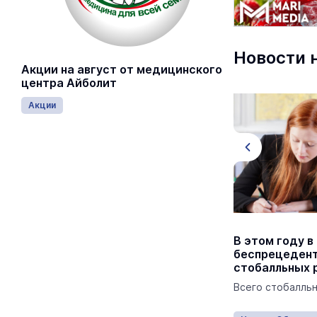
Новости 
Акции на август от медицинского
центра Айболит
Акции
В школах Параньгинского района
В этом году в
завершают капремонт
беспрецедент
стобалльных р
Особое внимание уделено
антитеррористической защите.
Всего стобалльн