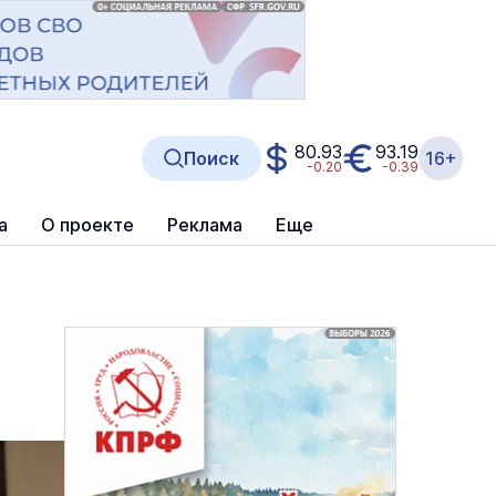
80.93
93.19
Поиск
16+
-0.20
-0.39
а
О проекте
Реклама
Еще