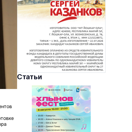
Статьи
ентов
отовке
ора