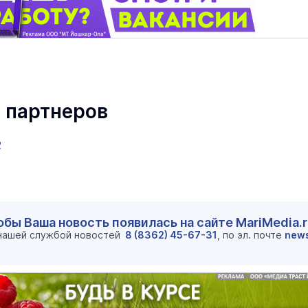
 партнеров
 Путеводитель по
2
Выставка «… И птичка вы
Музеи
7 августа
Налоговая служба Марий Эл
передала в зону СВО четыре
автомобиля
обы Ваша новость появилась на сайте MariMedia.
Видеоновости
3 августа 
 нашей службой новостей
8 (8362) 45-67-31
, по эл. почте
new