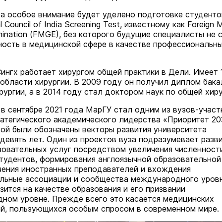
та особое внимание будет уделено подготовке студенто
 Council of India Screening Test, известному как Foreign 
mination (FMGE), без которого будущие специалисты не 
ность в медицинской сфере в качестве профессиональн
нгх работает хирургом общей практики в Дели. Имеет 
 области хирургии. В 2009 году он получил диплом бак
ургии, а в 2014 году стал доктором наук по общей хиру
 в сентябре 2021 года МарГУ стал одним из вузов-участ
атегического академического лидерства «Приоритет 20
рой были обозначены векторы развития университета
девять лет. Один из проектов вуза подразумевает разв
зовательных услуг посредством увеличения численност
тудентов, формирования англоязычной образовательной
ечения иностранных преподавателей и вхождения
льные ассоциации и сообщества международного уровн
зится на качестве образования и его призвании
ном уровне. Прежде всего это касается медицинских
й, пользующихся особым спросом в современном мире.