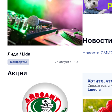
Новости
На ощупь.
Новости СМИ
Лида / Lida
лабиринту
Концерты
26 августа 19:00
Город
Акции
Хотите, чт
Свяжитесь с
t.media