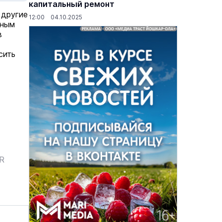
капитальный ремонт
 другие
12:00 04.10.2025
зным
в
сить
основаниях,
Василий Дубровин: как продлить
ER
жимости
мужское долголетие
16 марта 17:00
Здоровье и медицина
19 февраля 15:55