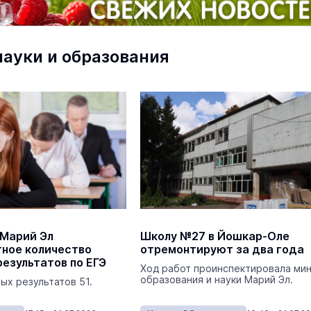
науки и образования
В Марий Эл по нацпроектам за
полгода освоено уже 7,2 млрд
рублей
Политика
Сегодня 
 Марий Эл
Школу №27 в Йошкар-Оле
ное количество
отремонтируют за два года
езультатов по ЕГЭ
Ход работ проинспектировала ми
образования и науки Марий Эл.
ых результатов 51.