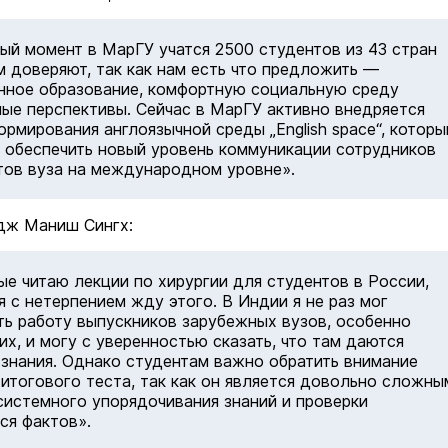
ый момент в МарГУ учатся 2500 студентов из 43 стран
м доверяют, так как нам есть что предложить —
нное образование, комфортную социальную среду
ные перспективы. Сейчас в МарГУ активно внедряется
ормирования англоязычной среды „English space“, которы
 обеспечить новый уровень коммуникации сотрудников
тов вуза на международном уровне».
дж Маниш Сингх:
ые читаю лекции по хирургии для студентов в России,
я с нетерпением жду этого. В Индии я не раз мог
ь работу выпускников зарубежных вузов, особенно
их, и могу с уверенностью сказать, что там даются
знания. Однако студентам важно обратить внимание
 итогового теста, так как он является довольно сложны
системного упорядочивания знаний и проверки
я фактов».