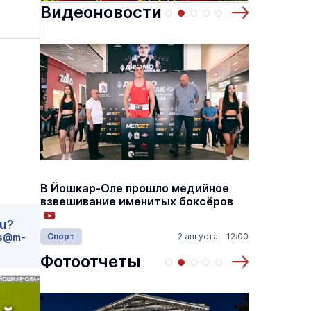
Видеоновости
летает II»
Там же, тогда же
7 августа
Концерты
6 декабря 19:00
В Йошкар-Оле прошло медийное
В Йошк
взвешивание именитых боксёров
сборни
герое
ru?
14:20
Спорт
2 августа 12:00
Армия
s@m-
Фотоотчеты