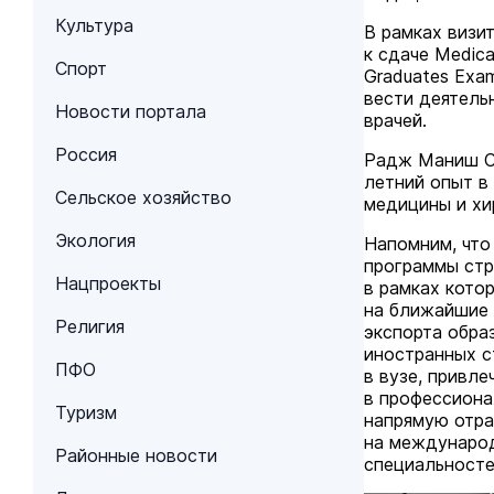
Культура
В рамках визи
к сдаче Medical
Спорт
Graduates Exa
вести деятель
Новости портала
врачей.
Россия
Радж Маниш Си
летний опыт в
Сельское хозяйство
медицины и хир
Экология
Напомним, что
программы стр
Нацпроекты
в рамках кото
на ближайшие 
Религия
экспорта обра
иностранных с
ПФО
в вузе, привл
в профессиона
Туризм
напрямую отра
на международ
Районные новости
специальносте