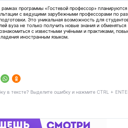
в рамках программы «Гостевой профессор» планируются
ультации с ведущими зарубежными профессорами по ра
подготовки. Это уникальная возможность для студенто
лей вуза не только получить новые знания и обменяться
познакомиться с известными учёными и практиками, повы
владения иностранным языком.
маев о премьере в театре
Как узнать на законных 
«Для меня не бывает
ку в тексте? Выделите ошибку и нажмите CTRL + ENT
кто собственник недви
ектаклей»
Интервью
18 марта 11:05