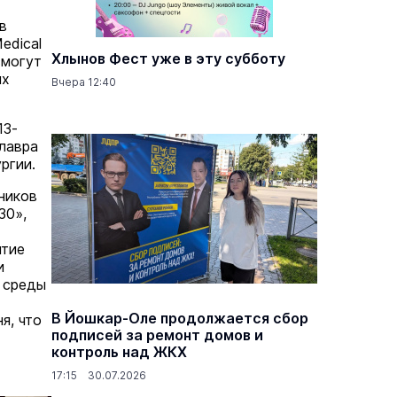
в
Medical
Хлынов Фест уже в эту субботу
смогут
ых
Вчера 12:40
13-
алавра
ргии.
ников
30»,
итие
и
 среды
В Йошкар-Оле продолжается сбор
я, что
подписей за ремонт домов и
контроль над ЖКХ
17:15 30.07.2026