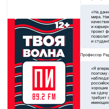
«На данн
мира. На
качестве
и карьер
проект ф
позволит
и студен
Профессор Ра
«Я вперв
поэтому 
наблюдат
российск
хорошие 
на сдачу
требует 
имеющихс