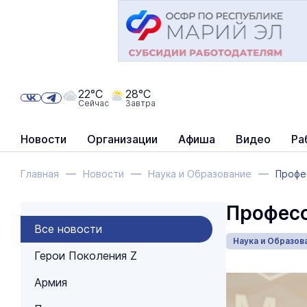
22°C
28°C
Сейчас
Завтра
Новости
Организации
Афиша
Видео
Ра
Главная
Новости
Наука и Образование
Профе
Професс
Все новости
Наука и Образов
Герои Поколения Z
Армия