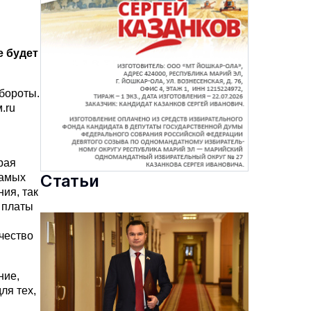
е будет
бороты.
.ru
рая
Статьи
самых
ия, так
 платы
чество
ние,
ля тех,