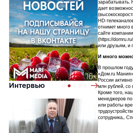
зарабатывать. 
дает возможнос
(высокоскорост
HD-телеканалов
отнимет много 
сайте компании
(
https://domru.ru
или друзьям, и
И много можн
В прошлом году
«Дом.ru Мания»
России активно
Интервью
млн рублей, со
Кроме того, на
менеджеров по 
или работы вре
трудоустройств
сотрудника,. С