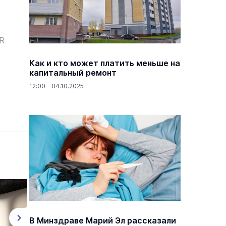
ER
основаниях,
Василий Дубровин: как продлить
жимости
мужское долголетие
Как и кто может платить меньше на
капитальный ремонт
16 марта 17:00
Здоровье и медицина
19 февраля 15:55
12:00 04.10.2025
В Минздраве Марий Эл рассказали