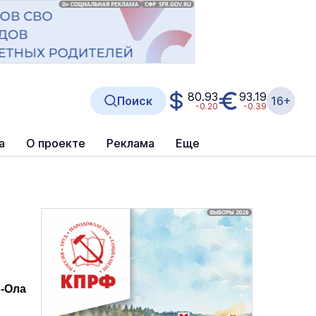
80.93
93.19
Поиск
16+
-0.20
-0.39
а
О проекте
Реклама
Еще
р-Ола