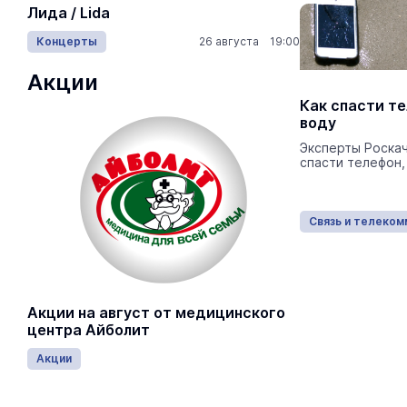
На ощупь.
Лида / Lida
лабиринту
Концерты
26 августа 19:00
Город
Акции
Работы юной йошкаролинки
Как спасти те
представлены в экспозиции
воду
генеративного искусства в
Эксперты Роскач
Русском музее
спасти телефон,
Экспозиция создана в соавторстве с
нейросетью и интерпретирована в стиле
произведений великих живописцев.
Связь и телекоммуникации
13.02.2024
Связь и телеком
Акции на август от медицинского
центра Айболит
Акции