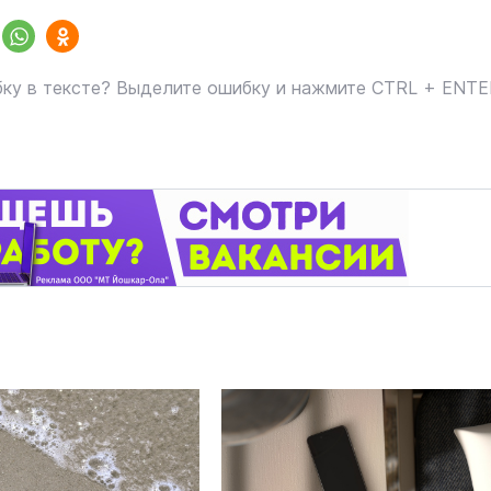
ку в тексте? Выделите ошибку и нажмите CTRL + ENT
маев о премьере в театре
Как узнать на законных 
«Для меня не бывает
кто собственник недви
ектаклей»
Интервью
18 марта 11:05