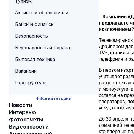
Туризм
Активный образ жизни
– Компания «Д
предлагаете чт
Банки и финансы
исключением
Безопасность
Телеком-рынок 
Драйвером для
Безопасность и охрана
TV», стабильны
Бытовая техника
телефония и ра
В первом кварт
Вакансии
учитывает разл
Госструктуры
разных пользов
и моноуслуги, 
остался на пре
⬇️ Все категории
операторов, по
Новости
услуг, в том чи
Интервью
Фотоотчеты
До 30 апреля пр
домашний телеф
Видеоновости
кто впервые по
Архив новостей