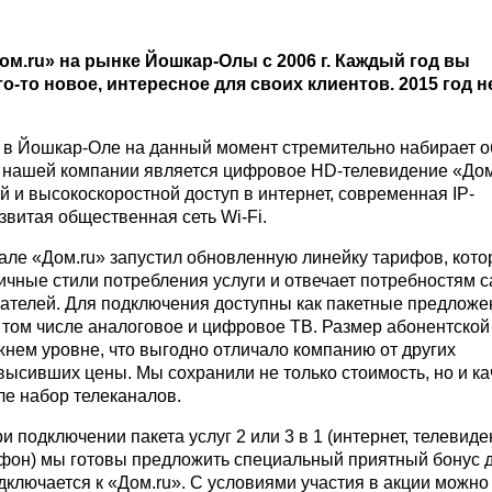
ом.ru» на рынке Йошкар-Олы с 2006 г. Каждый год вы
о-то новое, интересное для своих клиентов. 2015 год н
?
в Йошкар-Оле на данный момент стремительно набирает о
 нашей компании является цифровое HD-телевидение «Дом
й и высокоскоростной доступ в интернет, современная IP-
звитая общественная сеть Wi-Fi.
але «Дом.ru» запустил обновленную линейку тарифов, кото
ичные стили потребления услуги и отвечает потребностям 
ателей. Для подключения доступны как пакетные предложен
в том числе аналоговое и цифровое ТВ. Размер абонентской
жнем уровне, что выгодно отличало компанию от других
высивших цены. Мы сохранили не только стоимость, но и ка
сле набор телеканалов.
и подключении пакета услуг 2 или 3 в 1 (интернет, телевиде
он) мы готовы предложить специальный приятный бонус д
дключается к «Дом.ru». С условиями участия в акции можно