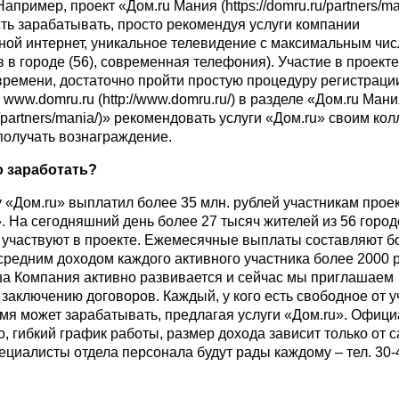
Например, проект «Дом.ru Мания (
https://domru.ru/partners/m
ть зарабатывать, просто рекомендуя услуги компании
ной интернет, уникальное телевидение с максимальным чи
 в городе (56), современная телефония). Участие в проекте
времени, достаточно пройти простую процедуру регистраци
 www.domru.ru (
http://www.domru.ru/
) в разделе «Дом.ru Ман
/partners/mania/
)» рекомендовать услуги «Дом.ru» своим кол
 получать вознаграждение.
о заработать?
 «Дом.ru» выплатил более 35 млн. рублей участникам прое
. На сегодняшний день более 27 тысяч жителей из 56 город
 участвуют в проекте. Ежемесячные выплаты составляют б
 средним доходом каждого активного участника более 2000 р
ша Компания активно развивается и сейчас мы приглашаем
заключению договоров. Каждый, у кого есть свободное от 
мя может зарабатывать, предлагая услуги «Дом.ru». Офиц
о, гибкий график работы, размер дохода зависит только от 
пециалисты отдела персонала будут рады каждому – тел. 30-