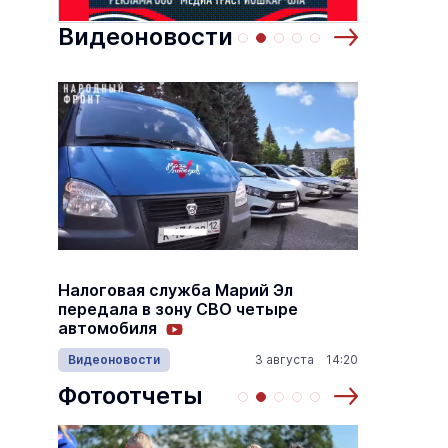
Видеоновости
Налоговая служба Марий Эл
В Йошк
и
передала в зону СВО четыре
взвеши
автомобиля
11:40
Видеоновости
3 августа 14:20
Спорт
Фотоотчеты