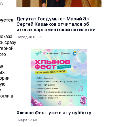
 в
Депутат Госдумы от Марий Эл
руется
Сергей Казанков отчитался об
итогах парламентской пятилетки
показа
Сегодня 10:35
ь сразу
терной
ого
ая
ых
тории
вую
м
огли в
Хлынов Фест уже в эту субботу
Вчера 12:40