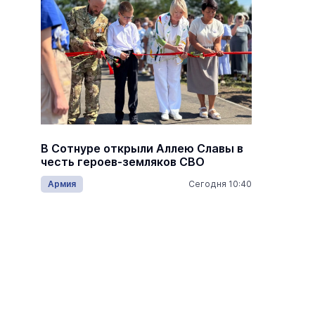
В Мари
рыл
В Сотнуре открыли Аллею Славы в
полгод
честь героев-земляков СВО
рублей
11:45
Армия
Сегодня 10:40
Полити