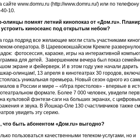
а сайте www.domru.ru (
http://www.domru.ru/
) или по телефону
40-10.
-олинцы помнят летний кинопоказ от «Дом.ru». Плани
у устроить киносеанс под открытым небом?
ва года подряд все желающие могли стать участниками кино
леком-оператора. В Царевококшайском Кремле развернулос
адок: фотосессия, караоке, игры на интерактивной компью
грамма для детей. Завершением вечера был показ семейн
шом экране и фейерверк. И в этом году уже начали дарить
шкар-олинцам!, 13 апреля в кинотеатрах 30 городов, включ
стоялась уникальная премьера. Новый сезон одного из сам
иалов в России и мире – «Игра престолов» - впервые в ис
нотеатральном формате. Более 7 000 человек, увидели пер
она культовой фэнтези-саги на больших экранах, с цифровы
ражения и звука. В Йошкар-Оле 130 счастливчиков также см
еатров увидеть эту серию.
, что быть абонентом «Дом.ru» выгодно?
олько пользоваться качественными телеком-услугами, но и