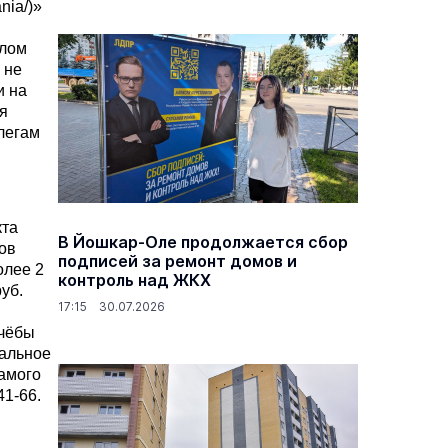
ania/
)»
слом
 не
и на
ия
легам
кта
В Йошкар-Оле продолжается сбор
ов
подписей за ремонт домов и
олее 2
контроль над ЖКХ
уб.
17:15 30.07.2026
учёбы
иальное
самого
41-66.