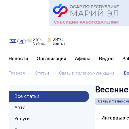
25°C
28°C
Сейчас
Завтра
Новости
Организации
Афиша
Видео
Ра
Главная
Статьи
Связь и телекоммуникации
Ве
Весенне
Все статьи
Связь и телеком
Авто
Интервью с
Услуги