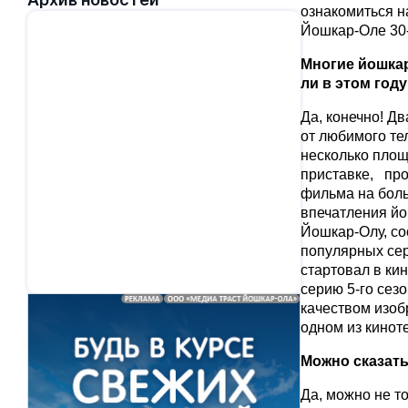
ознакомиться н
Йошкар-Оле 30-
Многие йошкар
ли в этом год
Да, конечно! Д
от любимого те
несколько площ
приставке, про
фильма на боль
впечатления йо
Йошкар-Олу, со
популярных сер
стартовал в ки
серию 5-го сез
качеством изоб
одном из кинот
Можно сказать
Да, можно не т