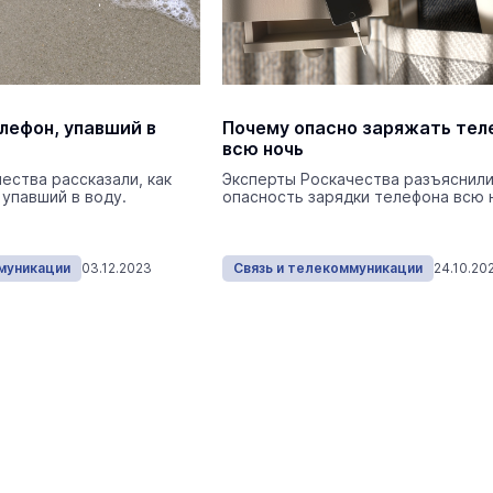
 Путеводитель по
Выставка «… И птичка вы
Музеи
7 августа
лефон, упавший в
Почему опасно заряжать тел
всю ночь
ества рассказали, как
Эксперты Роскачества разъяснили
 упавший в воду.
опасность зарядки телефона всю 
муникации
03.12.2023
Связь и телекоммуникации
24.10.20