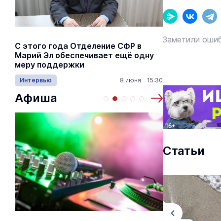
Заметили ошиб
С этого года Отделение СФР в
Алексей Я
Марий Эл обеспечивает ещё одну
Шкетана: 
меру поддержки
лёгких сп
Интервью
8 июня 15:30
Культура
Афиша
Статьи