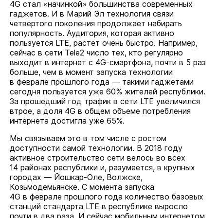
4G стал «начинкой» большинства современных
гаджетов. И в Марий Эл технология связи
четвертого поколения продолжает набирать
популярность. Аудитория, которая активно
пользуется LTE, растет очень быстро. Например,
сейчас в сети Tele2 число тех, кто регулярно
выходит в интернет с 4G-смартфона, почти в 5 раз
больше, чем в момент запуска технологии
в феврале прошлого года — такими гаджетами
сегодня пользуется уже 60% жителей республики.
За прошедший год трафик в сети LTE увеличился
втрое, а доля 4G в общем объеме потребления
интернета достигла уже 65%.
Мы связываем это в том числе с ростом
доступности самой технологии. В 2018 году
активное строительство сети велось во всех
14 районах республики и, разумеется, в крупных
городах — Йошкар-Оле, Волжске,
Козьмодемьянске. С момента запуска
4G в феврале прошлого года количество базовых
станций стандарта LTE в республике выросло
почти в два раза. И сейчас мобильным интернетом