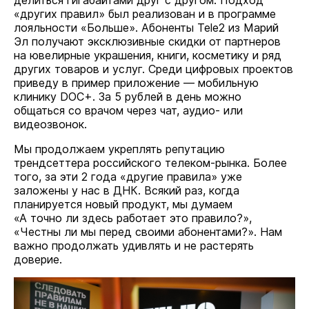
делиться гигабайтами друг с другом. Подход
«других правил» был реализован и в программе
лояльности «Больше». Абоненты Tele2 из Марий
Эл получают эксклюзивные скидки от партнеров
на ювелирные украшения, книги, косметику и ряд
других товаров и услуг. Среди цифровых проектов
приведу в пример приложение — мобильную
клинику DOC+. За 5 рублей в день можно
общаться со врачом через чат, аудио- или
видеозвонок.
Мы продолжаем укреплять репутацию
трендсеттера российского телеком-рынка. Более
того, за эти 2 года «другие правила» уже
заложены у нас в ДНК. Всякий раз, когда
планируется новый продукт, мы думаем
«А точно ли здесь работает это правило?»,
«Честны ли мы перед своими абонентами?». Нам
важно продолжать удивлять и не растерять
доверие.