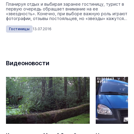
Планируя отдых и выбирая заранее гостиницу, турист в
первую очередь обращает внимание на ее
«звездность». Конечно, при выборе важную роль играют
фотографии, отзывы постояльцев, но «звезды» кажутся
таким объективным критерием, что становятся главным
условием при выборе места, где остановиться.
Гостиницы
13.07.2016
Видеоновости