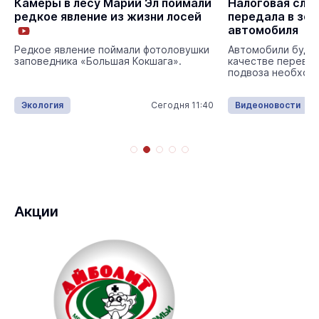
 Эл поймали
Налоговая служба Марий Эл
В 
изни лосей
передала в зону СВО четыре
вз
автомобиля
 фотоловушки
Автомобили будут использоваться в
Зри
окшага».
качестве перевозки личного состава и
«би
подвоза необходимых грузов.
Сегодня 11:40
Видеоновости
03 августа 14:20
Сп
Акции