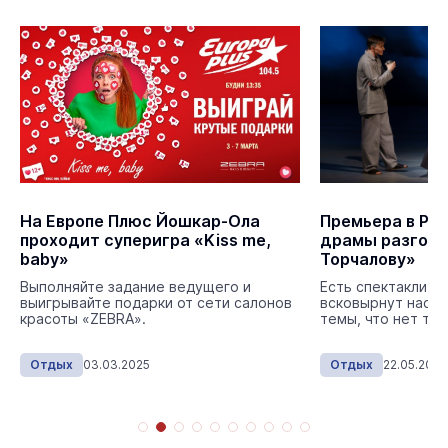
На Европе Плюс Йошкар-Ола
Премьера в Рус
проходит суперигра «Kiss me,
драмы разгоре
baby»
Торчалову»
Выполняйте задание ведущего и
Есть спектакли, к
выигрывайте подарки от сети салонов
всковырнут наст
красоты «ZEBRA».
темы, что нет теб
Отдых
03.03.2025
Отдых
22.05.2023