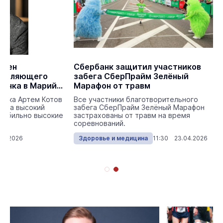
ачен
Сбербанк защитил участников
равляющего
забега СберПрайм Зелёный
анка в Марий
Марафон от травм
банка Артем Котов
Все участники благотворительного
д за высокий
забега СберПрайм Зелёный Марафон
табильно высокие
застрахованы от травм на время
соревнований.
07.2026
Здоровье и медицина
11:30 23.04.2026