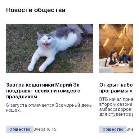
Новости общества
Завтра кошатники Марий Эл
Открыт набор н
поздравят своих питомцев с
программы «А
праздником
ВТБ начал прием 
втором сезоне п
8 августа отмечается Всемирный день
амбассадоров ВТ
кошек.
для студентов ро
Общество
Вчера 16:45
Общество
Вчера