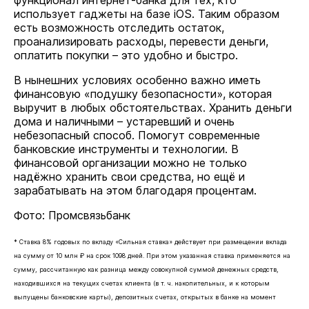
функционал интернет-банка для тех, кто
использует гаджеты на базе iOS. Таким образом
есть возможность отследить остаток,
проанализировать расходы, перевести деньги,
оплатить покупки – это удобно и быстро.
В нынешних условиях особенно важно иметь
финансовую «подушку безопасности», которая
выручит в любых обстоятельствах. Хранить деньги
дома и наличными – устаревший и очень
небезопасный способ. Помогут современные
банковские инструменты и технологии. В
финансовой организации можно не только
надёжно хранить свои средства, но ещё и
зарабатывать на этом благодаря процентам.
Фото: Промсвязьбанк
* Ставка 8% годовых по вкладу «Сильная ставка» действует при размещении вклада
на сумму от 10 млн ₽ на срок 1098 дней. При этом указанная ставка применяется на
сумму, рассчитанную как разница между совокупной суммой денежных средств,
находившихся на текущих счетах клиента (в т. ч. накопительных, и к которым
выпущены банковские карты), депозитных счетах, открытых в банке на момент