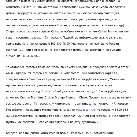
открытия вклада, с учетом денежных средств, используемых для внесения на
банковский вклад «Сильная ставка» и совокупной суммой максимального остатка
денежных средств на указанных счетах клиента на начало операционного дня,
находившегося на таких счетах в течение 3 месяцев, предшествующих дате
открытия вклада (за исключением 7 календарных дней до даты открытия вклада).
Открыть вклад можно в офисах банка, в мобильном и интернет-банке. Минимальная
гарантированная ставка – 6% годовых. Подробную информацию можно узнать на
сайте psbank.ru, по телефону 8 800 333 78 90 (круглосуточно, звонок по России
бесплатный) или в офисах банка. Не является публичной офертой. Информация
актуальна на 03.08.2022.
** Ставка 9% годовых по накопительному счету «Акцент на процент» с учетом ставки
4% и надбавки 5% годовых за покупки с использованием банковских карт ПСБ,
совершенные клиентом на сумму не менее 100 тысяч рублей в месяц. Указанная
процентная ставка с учетом надбавки применяется на сумму остатка на
накопительном счете до 1 млн рублей для всех клиентов и до 1,5 млн рублей – для
клиентов Orange Premium Club и Orange Premium Club+. Процентная ставка на сумму
свыше составляет 4% годовых. Минимальная гарантированная ставка – 4% годовых.
Подробную информацию можно узнать на сайте
www.psbank.ru
по телефону 8 800 333
33 03 (круглосуточно, звонок по России бесплатный) или в офисах банка. Не является
публичной офертой. Информация актуальна на дату публикации.
Генеральная лицензия Банка России №3251. Реклама. ПАО Промсвязьбанк.