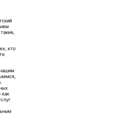
тский
тием
такие,
ех, кто
те
 нашим
ваемся,
.
нных
 как
услуг
льным