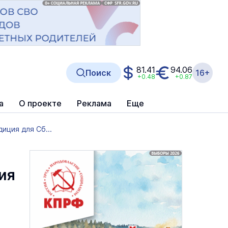
81.41
94.06
Поиск
16+
+0.48
+0.87
а
О проекте
Реклама
Еще
иция для Сб...
ия