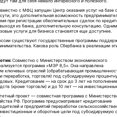
дут там для себя немало интересного и полезного.
На ощупь. Путеводитель
a
лабиринту
овместно с МФЦ запущен Центр оказания услуг на базе 
26 августа 19:00
Город
 сути, это дополнительная возможность предпринимате
емя при регистрации обеспечительных сделок по креди
е выходя из банка, дополнительную консультацию. Одним
азовые услуги для бизнеса становятся еще доступнее.
ссии существуют государственные программы поддер
инимательства. Какова роль Сбербанка в реализации эт
отин:
Совместно с Министерством экономического
еализуется программа «МЭР 8,5». Она направлена
ие ключевых отраслей (обрабатывающая промышленност
х и переработка, торговля) под субсидируемую процентн
одовых. Кредитование — на срок до 3 лет на пополнени
дств (кроме торговли) и до 10 лет — на инвестиционны
тетный проект — совместная программа с Министерст
яйства РФ. Программа предусматривает кредитование
одителей и предприятий переработки сельскохозяйстве
На огороды жителей Марий Эл
стали часто захаживать кабаны
инвестиционные и оборотные цели под субсидируемую 
лоси и медведи
.