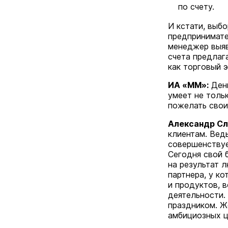
по счету.
И кстати, выб
предпринимате
менеджер выяв
счета предлаг
как торговый э
ИА «ММ»:
День
умеет не тольк
пожелать свои
Александр Сл
клиентам. Вед
совершенствуе
Сегодня свой 
на результат 
партнера, у к
и продуктов, 
деятельности.
праздником. Ж
амбициозных ц