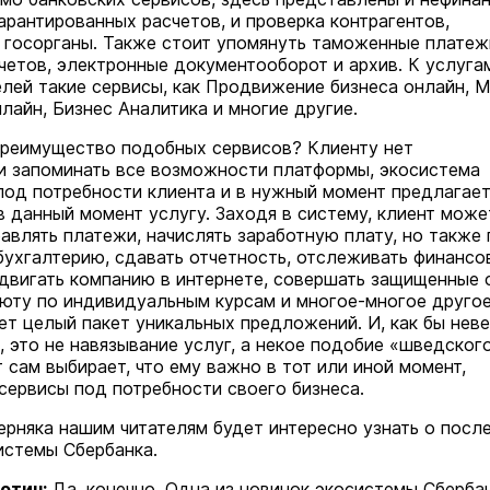
арантированных расчетов, и проверка контрагентов,
в госорганы. Также стоит упомянуть таможенные платеж
четов, электронные документооборот и архив. К услуга
лей такие сервисы, как Продвижение бизнеса онлайн, 
лайн, Бизнес Аналитика и многие другие.
преимущество подобных сервисов? Клиенту нет
 запоминать все возможности платформы, экосистема
под потребности клиента и в нужный момент предлагае
 данный момент услугу. Заходя в систему, клиент може
равлять платежи, начислять заработную плату, но также 
 бухгалтерию, сдавать отчетность, отслеживать финанс
одвигать компанию в интернете, совершать защищенные 
люту по индивидуальным курсам и многое-многое другое
ет целый пакет уникальных предложений. И, как бы нев
, это не навязывание услуг, а некое подобие «шведског
 сам выбирает, что ему важно в тот или иной момент,
сервисы под потребности своего бизнеса.
рняка нашим читателям будет интересно узнать о посл
истемы Сбербанка.
отин:
Да, конечно. Одна из новинок экосистемы Сберба