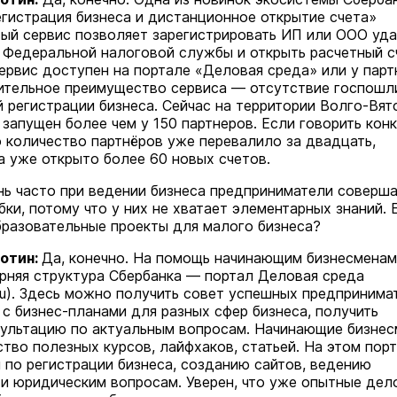
егистрация бизнеса и дистанционное открытие счета»
ый сервис позволяет зарегистрировать ИП или ООО уда
 Федеральной налоговой службы и открыть расчетный с
Сервис доступен на портале «Деловая среда» или у пар
маев о премьере в театре
ительное преимущество сервиса — отсутствие госпошл
Как узнать на законных 
«Для меня не бывает
 регистрации бизнеса. Сейчас на территории Волго-Вят
кто собственник недви
ектаклей»
запущен более чем у 150 партнеров. Если говорить кон
Интервью
о количество партнёров уже перевалило за двадцать,
18 марта 11:05
да уже открыто более 60 новых счетов.
ь часто при ведении бизнеса предприниматели соверш
ки, потому что у них не хватает элементарных знаний. 
бразовательные проекты для малого бизнеса?
отин:
Да, конечно. На помощь начинающим бизнесменам
рняя структура Сбербанка — портал Деловая среда
ru). Здесь можно получить совет успешных предпринима
 с бизнес-планами для разных сфер бизнеса, получить
ультацию по актуальным вопросам. Начинающие бизне
тво полезных курсов, лайфхаков, статьей. На этом пор
ы по регистрации бизнеса, созданию сайтов, ведению
 и юридическим вопросам. Уверен, что уже опытные дел