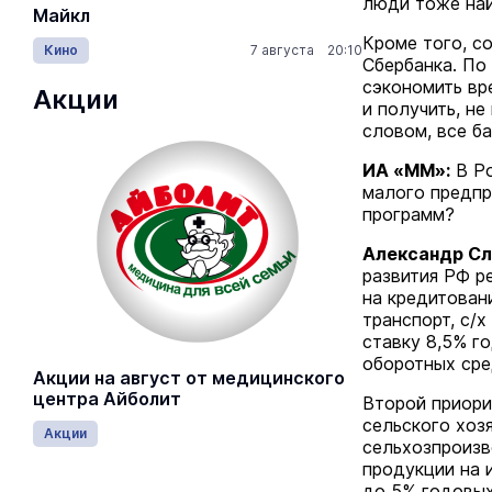
люди тоже най
Майкл
Лида / Lid
Кроме того, с
Кино
7 августа 20:10
Концерты
Сбербанка. По
сэкономить вр
Акции
и получить, н
словом, все б
ИА «ММ»:
В Ро
малого предпр
программ?
Александр Сл
развития РФ р
на кредитован
транспорт, с/
ставку 8,5% г
оборотных сре
Акции на август от медицинского
центра Айболит
Второй приори
сельского хоз
Акции
сельхозпроизв
продукции на 
до 5% годовых