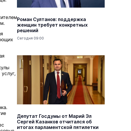
тителем
Роман Султанов: поддержка
м.
женщин требует конкретных
решений
ня
Сегодня 09:00
нающих
ая
кулы
 услуг,
х
ка.
гие
Депутат Госдумы от Марий Эл
Сергей Казанков отчитался об
ес
итогах парламентской пятилетки
нсовые.