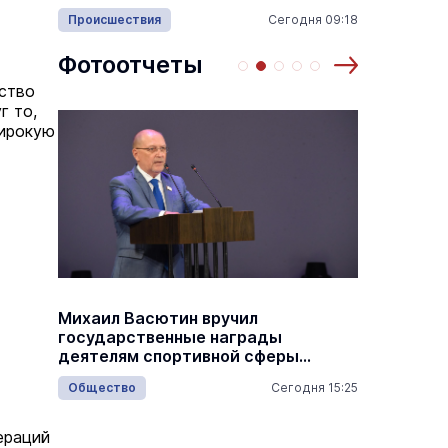
много
Происшествия
Сегодня 09:18
Армия
15:05
Фотоотчеты
бство
г то,
широкую
На ого
Михаил Васютин вручил
и
стали 
государственные награды
лоси и
деятелям спортивной сферы
республики
16:15
Общество
Сегодня 15:25
Эколог
ераций