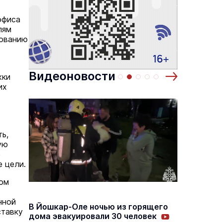
 по
Выставка «… И птичка вылетает II»
офиса
Музеи
8 августа
8 августа
лям
тованию
Видеоновости
жки
их
ь,
ую
е
е цели.
вом
нной
В Йошк
В Йошкар-Оле ночью из горящего
,
Царев
ставку
дома эвакуировали 30 человек
проход