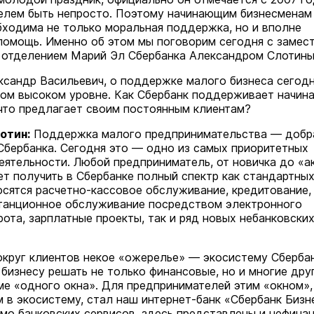
елем быть непросто. Поэтому начинающим бизнесменам
бходима не только моральная поддержка, но и вполне
помощь. Именно об этом мы поговорим сегодня с замес
 отделением Марий Эл Сбербанка Александром Слотины
сандр Васильевич, о поддержке малого бизнеса сегод
мом высоком уровне. Как Сбербанк поддерживает начи
 что предлагает своим постоянным клиентам?
отин:
Поддержка малого предпринимательства — добр
Сбербанка. Сегодня это — одно из самых приоритетных
еятельности. Любой предприниматель, от новичка до «а
ет получить в Сбербанке полный спектр как стандартных
осятся расчетно-кассовое обслуживание, кредитование,
танционное обслуживание посредством электронного
ота, зарплатные проекты, так и ряд новых небанковски
круг клиентов некое «ожерелье» — экосистему Сбербан
бизнесу решать не только финансовые, но и многие дру
ме «одного окна». Для предпринимателей этим «окном»,
м в экосистему, стал наш интернет-банк «Сбербанк Бизн
мо банковских сервисов, здесь представлены и нефина