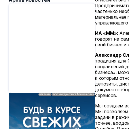
Предпринимат
частенько нео
материальная 
управляющего
ИА «ММ»:
Алек
говорят на са
свой бизнес и
Александр Сл
традиция для 
направлений д
бизнеса», мож
к которым отн
депозиты, дис
документообор
сервисов.
Мы создаем во
Мы позволяем 
задачи в режи
точнее, входо
Онлайн». Поми