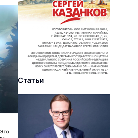
Статьи
 Это
да.