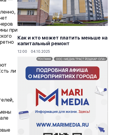
ленно,
чет
тнеров
ины при
основаниях,
Василий Дубровин: как продлить
ского
жимости
мужское долголетие
Как и кто может платить меньше на
кретно
капитальный ремонт
16 марта 17:00
Здоровье и медицина
19 февраля 15:55
12:00 04.10.2025
ают
Есть ли
телей,
смены
тале
овые