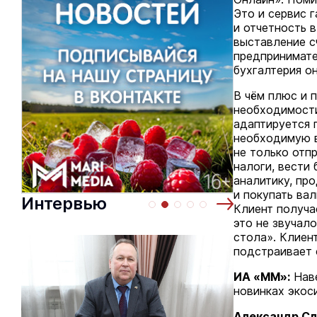
Это и сервис г
и отчетность 
выставление с
предпринимате
бухгалтерия он
В чём плюс и 
необходимости
адаптируется 
необходимую в
не только отп
налоги, вести
аналитику, пр
и покупать ва
Интервью
Клиент получа
это не звучало
стола». Клиент
подстраивает 
ИА «ММ»:
Наве
новинках экос
Александр Сл