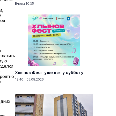
Вчера 10:35
и,
м
Моя
т
т
платить
овую
сделки
.
Хлынов Фест уже в эту субботу
ероятно
12:40 05.08.2026
о
едних
нка —