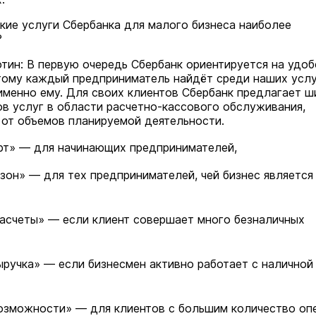
Экология
Сегодня 
кие услуги Сбербанка для малого бизнеса наиболее
?
тин: В первую очередь Сбербанк ориентируется на удо
тому каждый предприниматель найдёт среди наших услу
именно ему. Для своих клиентов Сбербанк предлагает 
ов услуг в области расчетно-кассового обслуживания,
 от объемов планируемой деятельности.
рт» — для начинающих предпринимателей,
зон» — для тех предпринимателей, чей бизнес является
асчеты» — если клиент совершает много безналичных
В спортшколе Марий Эл открыл
центр по адаптивному спорту
ручка» — если бизнесмен активно работает с наличной
Спорт
Сегодня 
озможности» — для клиентов с большим количество оп