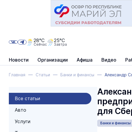
28°C
25°C
Сейчас
Завтра
Новости
Организации
Афиша
Видео
Ра
Главная
Статьи
Банки и финансы
Александр Сл
Алексан
Все статьи
предпри
для Сбе
Авто
Услуги
Банки и финансы