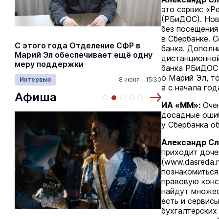
это сервис «Р
(РБиДОС). Нов
без посещения
в Сбербанке. 
С этого года Отделение СФР в
Алексей Я
банка. Дополн
Марий Эл обеспечивает ещё одну
Шкетана: 
дистанционной
меру поддержки
лёгких сп
банка РБиДОС 
о Марий Эл, т
Интервью
8 июня 15:30
Культура
а с начала го
Афиша
ИА «ММ»:
Очен
досадные ошиб
у Сбербанка о
Александр Сл
приходит доче
(www.dasreda.
познакомиться
правовую конс
найдут множес
есть и сервис
бухгалтерских