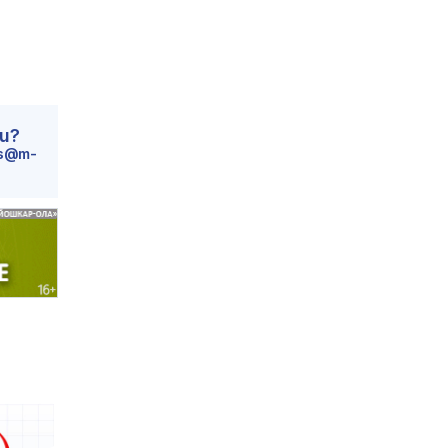
ru?
s@m-