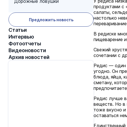
У редиса низк
Дорожные ловушки
продуктами с 
салаты, сельде
настолько нев
Предложить новость
переваривание,
Статьи
В редиске мно
Интервью
пищеварение и
Фотоотчеты
Свежий хрустя
Видеоновости
сочетании с д
Архив новостей
Редис — один 
угодно. Он пр
блюда, яйца, 
сметану, котор
предпочитаете
Редис лучше в
веществ. Но в
тоже вкусно и
оставаться не
Единственный 