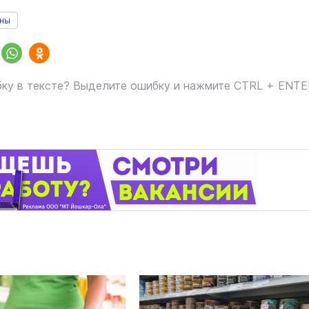
ины
ку в тексте? Выделите ошибку и нажмите CTRL + ENT
маев о премьере в театре
Как узнать на законных 
«Для меня не бывает
кто собственник недви
ектаклей»
Интервью
18 марта 11:05
В марийском лесу засекли
бесшумную хищницу