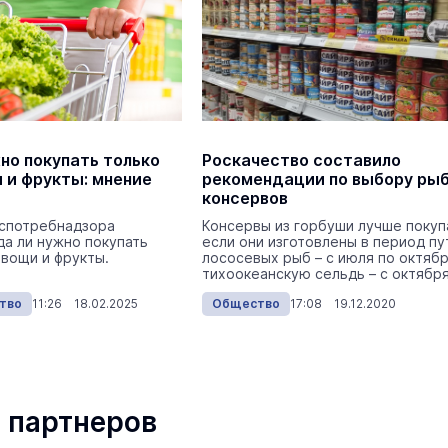
Экология
7 августа 
но покупать только
Роскачество составило
 и фрукты: мнение
рекомендации по выбору ры
консервов
На ощупь. Путеводитель
a
лабиринту
спотребнадзора
Консервы из горбуши лучше покуп
да ли нужно покупать
если они изготовлены в период п
26 августа 19:00
вощи и фрукты.
лососевых рыб – с июля по октябр
Город
тихоокеанскую сельдь – с октября
декабр...
ство
11:26 18.02.2025
Общество
17:08 19.12.2020
В Йошкар-Оле на линию вышел
первый туристический троллей
Туризм
Вчера 
 партнеров