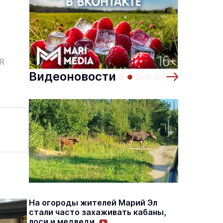
ER
Видеоновости
основаниях,
Василий Дубровин: как продлить
жимости
мужское долголетие
16 марта 17:00
Здоровье и медицина
19 февраля 15:55
На огороды жителей Марий Эл
В Йошк
стали часто захаживать кабаны,
дома э
лоси и медведи