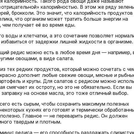
ая калорийность. Такого рода овощи даже называют
«отрицательной» калорийностью. В этом же ряду зелень
рей, брокколи. Это значит, что калорийность продуктов
елика, что организм может тратить больше энергии на
 чем получает её во время еды.
го воды и клетчатки, а это сочетание позволяет нормал
 избавиться от задержки лишней жидкости в организме.
щий редис можно есть в любое время дня — например, 
ругими овощами, в виде салата.
из тех редких продуктов, который можно сочетать с че
екрасно дополнит любые свежие овощи, мясные и рыбны
картофель и крупы. Для салатов с редисом можно испол
ая смягчает их остроту, но это не обязательно. Если вы
 заправку на основе масла, это тоже отличный выбор.
сего есть сырым, чтобы сохранить максимум полезных
 некоторых кухнях его готовят и термически обработанн
 полезно. Главное — не переварить редис. Он должен
много твердым и плотным.
минус редиса — его способность раздражать слизисту