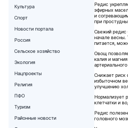
Редис укрепля
Культура
эфирных масел
и согревающим
Спорт
при простудны
Новости портала
Свежий редис 
начале весны.
Россия
питается, мож
Сельское хозяйство
Овощ позволяе
калия и магни
Экология
артериального
Нацпроекты
Снижает риск 
избыточном ве
Религия
улучшению хол
ПФО
Нормализует р
клетчатки и в
Туризм
Редис полезен
Районные новости
головного моз