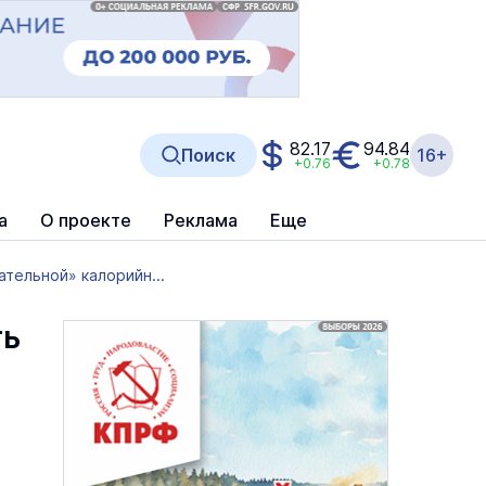
82.17
94.84
Поиск
16+
+0.76
+0.78
а
О проекте
Реклама
Еще
тельной» калорийн...
ть