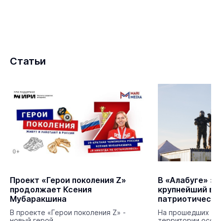
Статьи
Проект «Герои поколения Z»
В «Алабуге» з
продолжает Ксения
крупнейший во
Мубаракшина
патриотически
пейнтболу в Ро
В проекте «Герои поколения Z» -
На прошедших вы
новый герой.
территории особ