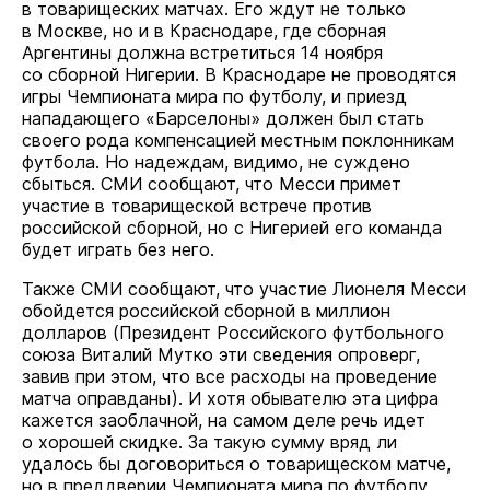
в товарищеских матчах. Его ждут не только
в Москве, но и в Краснодаре, где сборная
Аргентины должна встретиться 14 ноября
со сборной Нигерии. В Краснодаре не проводятся
игры Чемпионата мира по футболу, и приезд
нападающего «Барселоны» должен был стать
своего рода компенсацией местным поклонникам
футбола. Но надеждам, видимо, не суждено
сбыться. СМИ сообщают, что Месси примет
участие в товарищеской встрече против
российской сборной, но с Нигерией его команда
будет играть без него.
Также СМИ сообщают, что участие Лионеля Месси
обойдется российской сборной в миллион
долларов (Президент Российского футбольного
союза Виталий Мутко эти сведения опроверг,
завив при этом, что все расходы на проведение
матча оправданы). И хотя обывателю эта цифра
кажется заоблачной, на самом деле речь идет
о хорошей скидке. За такую сумму вряд ли
удалось бы договориться о товарищеском матче,
но в преддверии Чемпионата мира по футболу