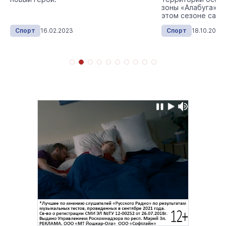
зоны «Алабуга» п
этом сезоне сам
военно-патриотич
Спорт
16.02.2023
Спорт
18.10.2022
пейнтболу.