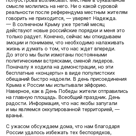
полуострова возликовал. Местные в буквальном
смысле молились на него. Ни о какой суровой
реальности после референдума местным жителям
говорить не приходится, — уверяет Надежда.
— В солнечном Крыму уже третий месяц
действуют новые российские порядки и меня это
только радует. Конечно, сейчас мы откидываем
эмоции и понимаем, что необходимо налаживать
жизнь и думать о том, что нас ждет впереди.
До этого мы были измотаны постоянными
политическими встрясками, сменой лидеров.
Поначалу я ходила на демонстрации, но эти
бесплатные «концерты» в виде популистских
обещаний быстро надоели. В день присоединения
Крыма к России мы испытывали эйфорию.
Наверное, как в День Победы жители отправились
на главную площадь. Всеобщий праздник. День
радости. Информация, что нас якобы запугали
и мы являемся оккупированной территорией, —
враньё.
С ужасом обсуждаем дома, что нам благодаря
России удалось избежать тех беспорядков,