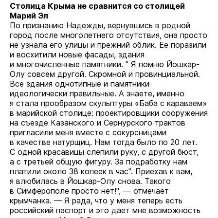
Столица Крыма не сравнится со столицей
Марий Эл
По признанию Надежды, вернувшись в родной
город после многолетнего отсутствия, она просто
не узнала его улицы и прежний облик. Ее поразили
и восхитили новые фасады, здания
и многочисленные памятники. " Я помню Йошкар-
Олу совсем другой. Скромной и провинциальной.
Все здания однотипные и памятники
идеологически правильные. А знаете, именно
я стала прообразом скульптуры «Баба с караваем»
в марийской столице: проектировщики сооружения
на съезде Казанского и Сернурского трактов
пригласили меня вместе с сокурсницами
в качестве натурщиц. Нам тогда было по 20 лет.
С одной красавицы слепили руку, с другой бюст,
а с третьей общую фигуру. За подработку нам
платили около 38 копеек в час". Приехав к вам,
я влюбилась в Йошкар-Олу снова. Такого
в Симферополе просто нет!", — отмечает
крымчанка. — Я рада, что у меня теперь есть
российский паспорт и это дает мне возможность