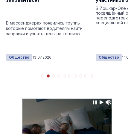
заправиться?
участников бо
В Йошкар-Оле сос
посвящённый отк
переподготовки 
специальной воен
В мессенджерах появились группы,
членов их семей.
которые помогают водителям найти
заправки и узнать цены на топливо.
Общество
13.07.2026
Общество
11.06.