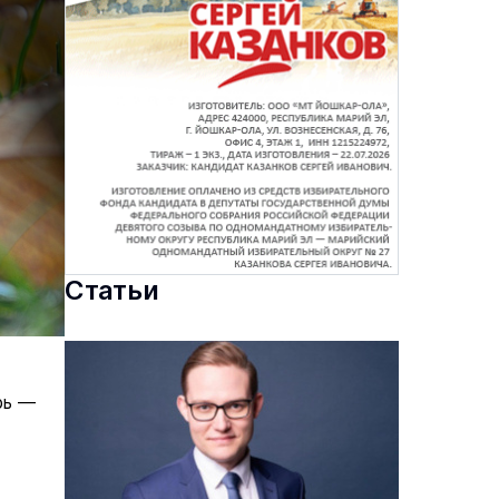
Статьи
рь —