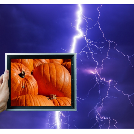
маев о премьере в театре
Как узнать на законных 
«Для меня не бывает
кто собственник недви
ектаклей»
Интервью
18 марта 11:05