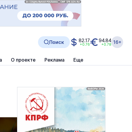
82.17
94.84
Поиск
16+
+0.76
+0.78
а
О проекте
Реклама
Еще