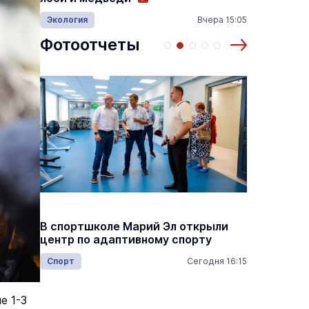
18:00
Происш
Экология
Вчера 15:05
Фотоотчеты
Михаил
В спортшколе Марий Эл открыли
госуда
центр по адаптивному спорту
деятел
респуб
Спорт
Сегодня 16:15
16:45
Общес
е 1-3