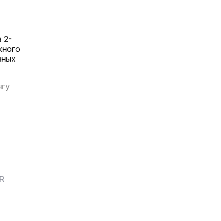
 2-
жного
чных
нгу
ER