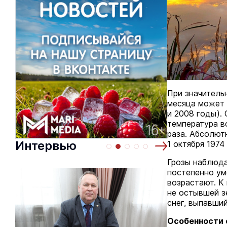
При значитель
месяца может д
и 2008 годы).
температура в
раза. Абсолют
Интервью
1 октября 1974
Грозы наблюда
постепенно ум
возрастают. К 
не остывшей зе
снег, выпавший
Особенности 