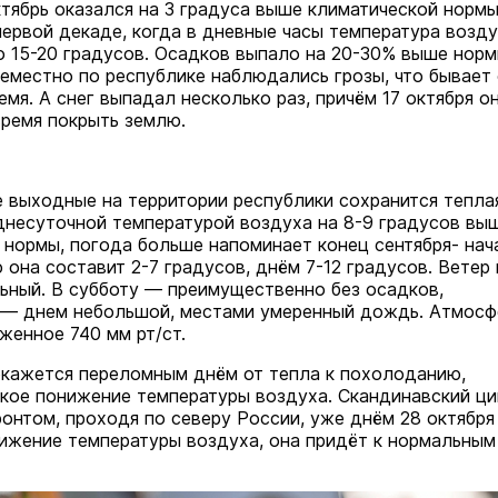
На ощупь. Путеводитель
ктябрь оказался на 3 градуса выше климатической нормы
a
лабиринту
первой декаде, когда в дневные часы температура возд
26 августа 19:00
 15-20 градусов. Осадков выпало на 20-30% выше норм
Город
семестно по республике наблюдались грозы, что бывает
емя. А снег выпадал несколько раз, причём 17 октября о
время покрыть землю.
 выходные на территории республики сохранится тепла
днесуточной температурой воздуха на 8-9 градусов вы
 нормы, погода больше напоминает конец сентября- нач
 она составит 2-7 градусов, днём 7-12 градусов. Ветер
ьный. В субботу — преимущественно без осадков,
 — днем небольшой, местами умеренный дождь. Атмос
женное 740 мм рт/ст.
кажется переломным днём от тепла к похолоданию,
кое понижение температуры воздуха. Скандинавский ц
онтом, проходя по северу России, уже днём 28 октября
ижение температуры воздуха, она придёт к нормальным
В марийском лесу засекли
бесшумную хищницу