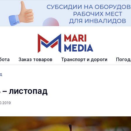
бота
Заказ товаров
Транспорт и дороги
Погод
д
 – листопад
0.2019