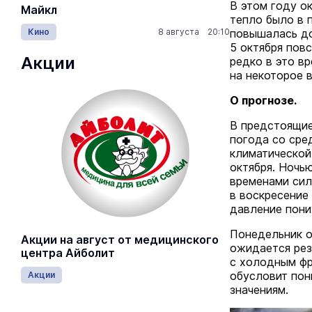
В этом году о
Майкл
Лида / Lid
тепло было в 
Кино
8 августа 20:10
Концерты
повышалась до
5 октября пов
Акции
редко в это вр
на некоторое 
О прогнозе.
В предстоящие
погода со сре
климатической
октября. Ночью
временами сил
в воскресение
давление пони
Понедельник о
Акции на август от медицинского
ожидается рез
центра Айболит
с холодным фр
обусловит пон
Акции
значениям.