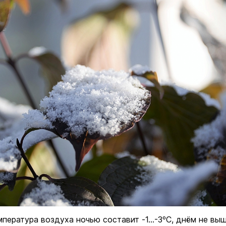
Экология
Вчера 
Завтра кошатники Марий Эл
поздравят своих питомцев с
праздником
Общество
Сегодня 
пература воздуха ночью составит -1...-3ºС, днём не выш