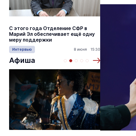
С этого года Отделение СФР в
Алексей Я
Марий Эл обеспечивает ещё одну
Шкетана: 
меру поддержки
лёгких сп
Интервью
8 июня 15:30
Культура
Афиша