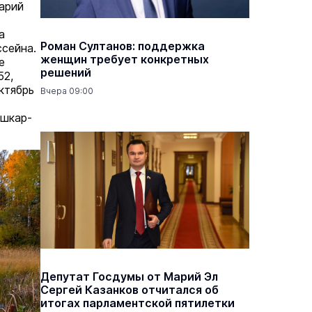
арий
а
Роман Султанов: поддержка
сейна.
женщин требует конкретных
е
решений
52,
ктябрь
Вчера 09:00
ошкар-
Депутат Госдумы от Марий Эл
Сергей Казанков отчитался об
итогах парламентской пятилетки