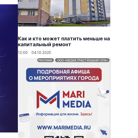
основаниях,
Василий Дубровин: как продлить
жимости
мужское долголетие
Как и кто может платить меньше на
капитальный ремонт
16 марта 17:00
Здоровье и медицина
19 февраля 15:55
12:00 04.10.2025