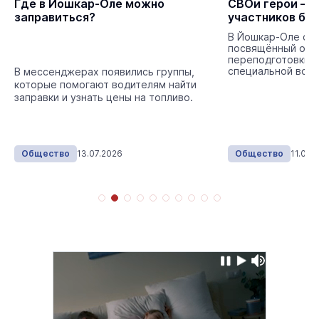
Где в Йошкар-Оле можно
СВОи герои – 
заправиться?
участников бо
В Йошкар-Оле сос
посвящённый отк
переподготовки 
специальной воен
В мессенджерах появились группы,
членов их семей.
которые помогают водителям найти
заправки и узнать цены на топливо.
Общество
13.07.2026
Общество
11.06.