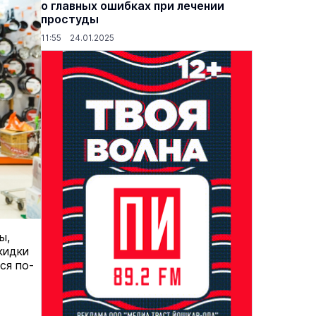
о главных ошибках при лечении
летает II»
Там же, тогда же
простуды
7 августа
Концерты
6 декабря 19:00
11:55 24.01.2025
ы,
кидки
ся по-