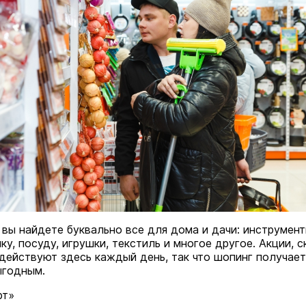
 Путеводитель по
Выставка «… И птичка вы
Музеи
7 августа
 вы найдете буквально все для дома и дачи: инструмент
у, посуду, игрушки, текстиль и многое другое. Акции, с
действуют здесь каждый день, так что шопинг получает
ыгодным.
рт»