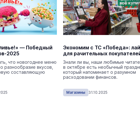
ливье!» — Победный
Экономим с ТС «Победа»: ла
ов-2025
для рачительных покупателе
ать, что новогоднее меню
Знали ли вы, наши любимые читате
В Йошкар-Оле в
ро разнообразие вкусов,
в октябре есть необычный праздн
Царевококшайском Кремле
совую составляющую
который напоминает о разумном
проходит военно-спортивное
расходовании финансов.
многоборье
Армия
Сегодня 
2025
Магазины
31.10.2025