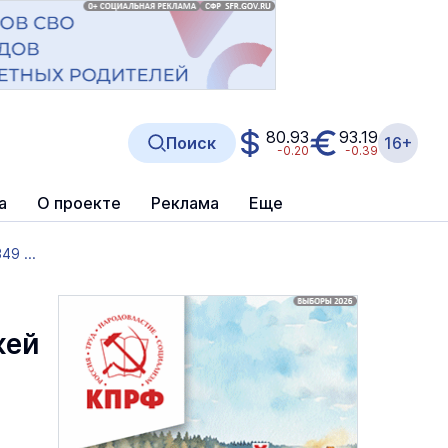
80.93
93.19
Поиск
16+
-0.20
-0.39
а
О проекте
Реклама
Еще
9 ...
жей