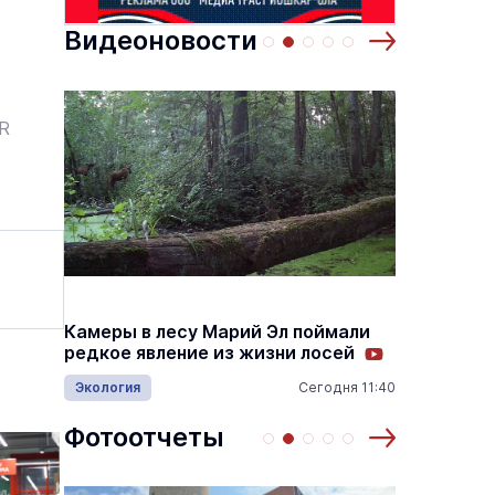
Видеоновости
ER
Налого
Камеры в лесу Марий Эл поймали
переда
редкое явление из жизни лосей
автом
Экология
Сегодня 11:40
14:55
Видеон
Фотоотчеты