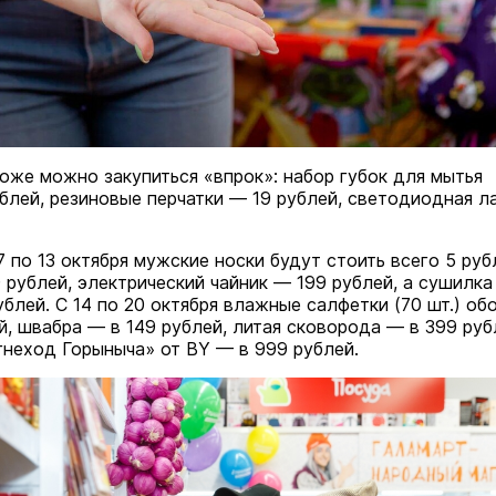
маев о премьере в театре
Как узнать на законных 
«Для меня не бывает
кто собственник недви
ектаклей»
Интервью
оже можно закупиться «впрок»: набор губок для мытья
18 марта 11:05
блей, резиновые перчатки — 19 рублей, светодиодная 
7 по 13 октября мужские носки будут стоить всего 5 руб
 рублей, электрический чайник — 199 рублей, а сушилка
блей. С 14 по 20 октября влажные салфетки (70 шт.) об
й, швабра — в 149 рублей, литая сковорода — в 399 руб
гнеход Горыныча» от BY — в 999 рублей.