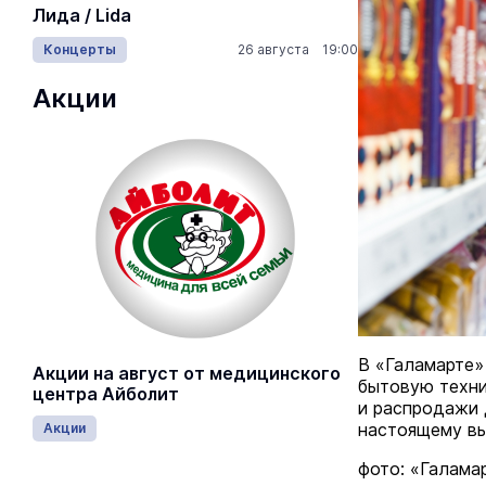
На ощупь.
Лида / Lida
лабиринту
Концерты
26 августа 19:00
Город
Акции
В «Галамарте»
Акции на август от медицинского
бытовую техник
центра Айболит
и распродажи 
настоящему в
Акции
фото: «Галама