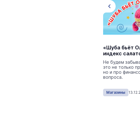
Покупай выгодно: в
«Шуба бьёт О
Козьмодемьянске открылся новый
индекс салат
дискаунтер ПОБЕДА
Не будем забыв
это не только п
Все необходимое для вкусного ужина,
но и про финан
товары для дачи, игрушки для детей,
вопроса.
бытовая химия и даже одежда – все в
одном месте и по ценам, которые вас
приятно удивят.
Магазины
26.06.2026
Магазины
13.12.