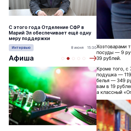
С этого года Отделение СФР в
Алексей Я
Марий Эл обеспечивает ещё одну
Шкетана: 
меру поддержки
лёгких сп
Хозтоварами т
Интервью
8 июня 15:30
Культура
посуды — 9 ру
Афиша
39 рублей.
Кроме того, с 
подушка — 119
белья — 349 ру
вам в 19 рубле
а классный «О