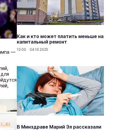
основаниях,
Василий Дубровин: как продлить
жимости
мужское долголетие
Как и кто может платить меньше на
капитальный ремонт
16 марта 17:00
Здоровье и медицина
19 февраля 15:55
12:00 04.10.2025
лампа —
лей,
 для
ойдутся
лей,
В Минздраве Марий Эл рассказали