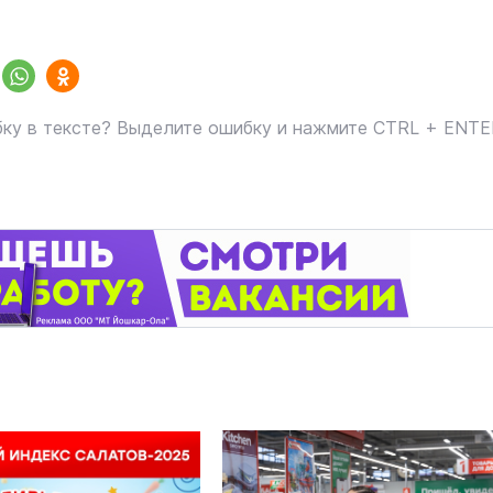
ку в тексте? Выделите ошибку и нажмите CTRL + ENT
В Йошкар-Оле в
Царевококшайском Кремле
проходит военно-спортивное
многоборье
Армия
Сегодня 