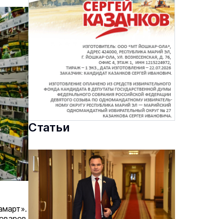
Статьи
амарт».
оваров,