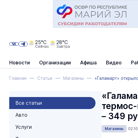
25°C
28°C
Сейчас
Завтра
Новости
Организации
Афиша
Видео
Ра
Главная
Статьи
Магазины
«Галамарт» открылс
«Галама
Все статьи
термос-
– 349 р
Авто
Услуги
Магазины
02.10