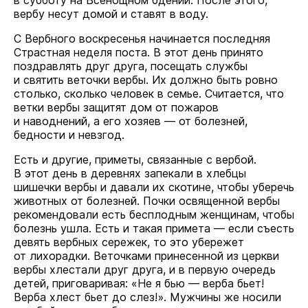
в субботу на Всенощном бдении. После этого,
вербу несут домой и ставят в воду.
С Вербного воскресенья начинается последняя
Страстная неделя поста. В этот день принято
поздравлять друг друга, посещать службы
и святить веточки вербы. Их должно быть ровно
столько, сколько человек в семье. Считается, что
ветки вербы защитят дом от пожаров
и наводнений, а его хозяев — от болезней,
бедности и невзгод.
Есть и другие, приметы, связанные с вербой.
В этот день в деревнях запекали в хлебцы
шишечки вербы и давали их скотине, чтобы уберечь
животных от болезней. Почки освященной вербы
рекомендовали есть бесплодным женщинам, чтобы
болезнь ушла. Есть и такая примета — если съесть
девять вербных сережек, то это убережет
от лихорадки. Веточками принесенной из церкви
вербы хлестали друг друга, и в первую очередь
детей, приговаривая: «Не я бью — верба бьет!
Верба хлест бьет до слез!». Мужчины же носили