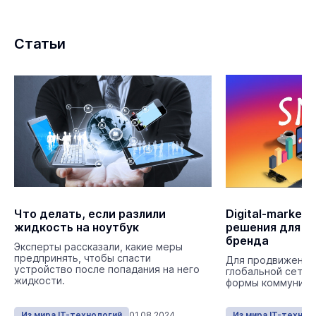
Статьи
Что делать, если разлили
Digital-market
жидкость на ноутбук
решения для п
бренда
Эксперты рассказали, какие меры
предпринять, чтобы спасти
Для продвижения
устройство после попадания на него
глобальной сети 
жидкости.
формы коммуника
Из мира IT-технологий
01.08.2024
Из мира IT-технол