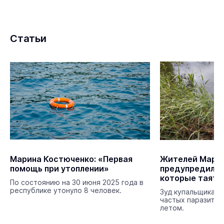
Статьи
Марина Костюченко: «Первая
Жителей Марий
помощь при утоплении»
предупредили 
которые таятся
По состоянию на 30 июня 2025 года в
прудов и озёр
республике утонуло 8 человек.
Зуд купальщика —
частых паразитар
летом.