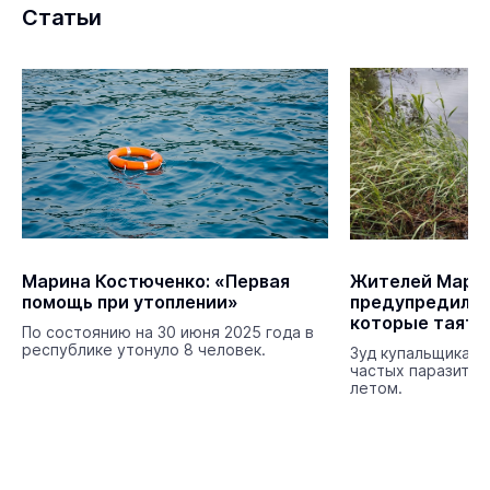
Статьи
Марина Костюченко: «Первая
Жителей Марий
помощь при утоплении»
предупредили 
которые таятся
По состоянию на 30 июня 2025 года в
прудов и озёр
республике утонуло 8 человек.
Зуд купальщика —
частых паразитар
летом.