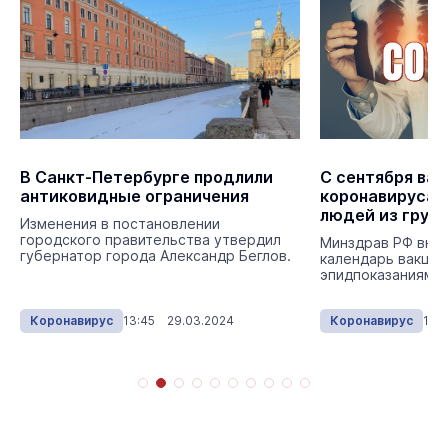
В Санкт-Петербурге продлили
С сентября ва
антиковидные ограничения
коронавируса 
людей из групп
Изменения в постановлении
городского правительства утвердил
Минздрав РФ внёс
губернатор города Александр Беглов.
календарь вакцин
эпидпоказаниям.
Коронавирус
13:45 29.03.2024
Коронавирус
10: