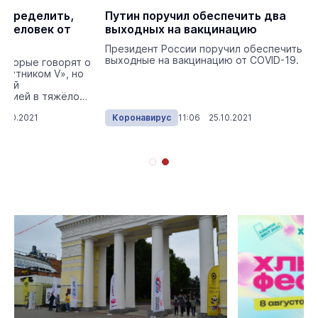
определить,
Путин поручил обеспечить два
и человек от
выходных на вакцинацию
Президент России поручил обеспечить
выходные на вакцинацию от COVID-19.
которые говорят о
Спутником V», но
овой
кцией в тяжёлой
5.10.2021
Коронавирус
11:06 25.10.2021