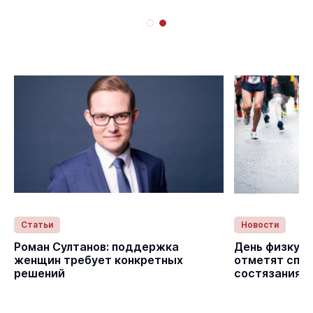
Статьи
Новости
с
Роман Султанов: поддержка
День физкуль
женщин требует конкретных
отметят спо
решений
состязаниям