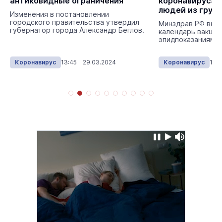
антиковидные ограничения
коронавируса 
людей из групп
Изменения в постановлении
городского правительства утвердил
Минздрав РФ внёс
губернатор города Александр Беглов.
календарь вакцин
эпидпоказаниям.
Коронавирус
13:45 29.03.2024
Коронавирус
10: