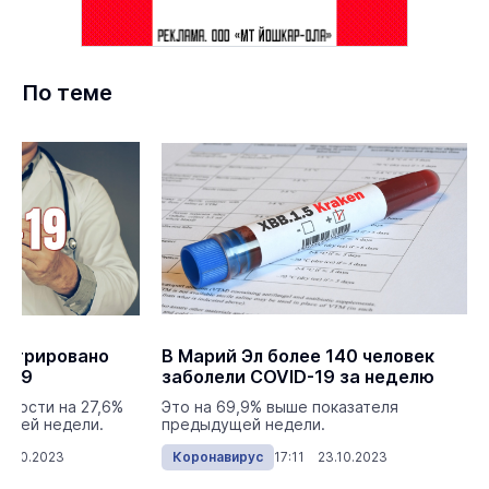
По теме
истрировано
В Марий Эл более 140 человек
D-19
заболели COVID-19 за неделю
емости на 27,6%
Это на 69,9% выше показателя
ущей недели.
предыдущей недели.
0.10.2023
Коронавирус
17:11 23.10.2023