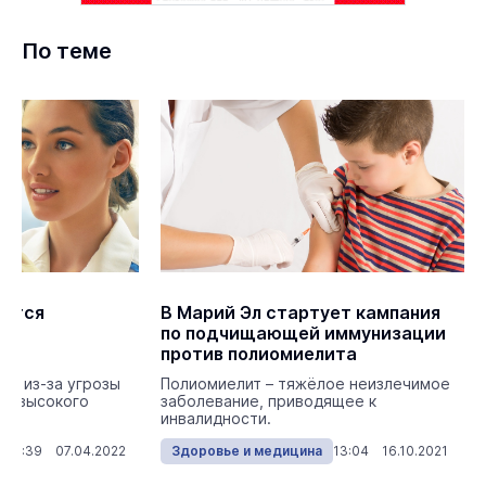
По теме
ается
В Марий Эл стартует кампания
в
по подчищающей иммунизации
против полиомиелита
то из-за угрозы
Полиомиелит – тяжёлое неизлечимое
ан высокого
заболевание, приводящее к
инвалидности.
15:39 07.04.2022
Здоровье и медицина
13:04 16.10.2021