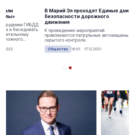
овали
В Марий Эл проходят Единые дни
икулы»
безопасности дорожного
движения
сотрудники ГИБДД
олам и беседовать
К проведению мероприятий
оснительному
привлекаются патрульные автомашины
дорожного
скрытого контроля.
03.2022
Общество
16:01 17.12.2021