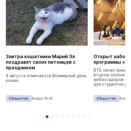
Завтра кошатники Марий Эл
Открыт набор н
поздравят своих питомцев с
программы «А
праздником
ВТБ начал прием 
втором сезоне п
8 августа отмечается Всемирный день
амбассадоров ВТ
кошек.
для студентов ро
Общество
Вчера 16:45
Общество
Вчера