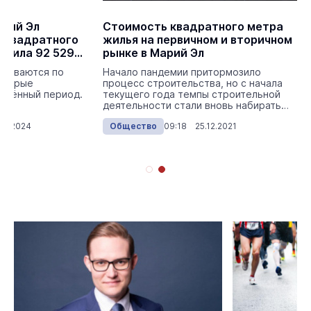
арий Эл
Стоимость квадратного метра
 квадратного
жилья на первичном и вторичном
авила 92 529
рынке в Марий Эл
итываются по
Начало пандемии притормозило
которые
процесс строительства, но с начала
елённый период.
текущего года темпы строительной
деятельности стали вновь набирать
обороты.
10.2024
Общество
09:18 25.12.2021