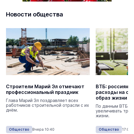
Новости общества
Строители Марий Эл отмечают
ВТБ: россияне
профессиональный праздник
расходы на сп
образ жизни
Глава Марий Эл поздравляет всех
работников строительной отрасли с их
По данным ВТБ, 
днём.
увеличивать трат
жизни.
Общество
Вчера 10:40
Общество
17:00