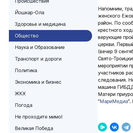
Происшествия
Напомним, тра
Йошкар-Ола
женского Ежов
район. По соо
Здоровье и медицина
крестного ход
Общество
верующие прой
церкви. Первы
Наука и Образование
(вечер 9 сентя
Свято-Троицки
Транспорт и дороги
мероприятии п
Политика
участников ра
следования. Н
Экономика и бизнес
машина ГИБДД
ЖКХ
Матери приуро
"
МариМедиа
".
Погода
Не проходите мимо!
Великая Победа