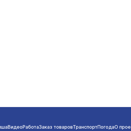
иша
Видео
Работа
Заказ товаров
Транспорт
Погода
О прое