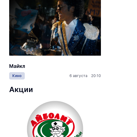
Майкл
Лида / Lid
Кино
6 августа 20:10
Концерты
Акции