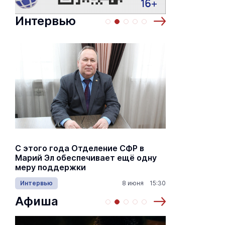
Интервью
С этого года Отделение СФР в
Алексей Я
Марий Эл обеспечивает ещё одну
Шкетана: 
меру поддержки
лёгких сп
Интервью
8 июня 15:30
Культура
Афиша