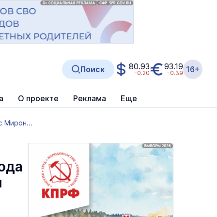
80.93
93.19
Поиск
16+
-0.20
-0.39
а
О проекте
Реклама
Еще
 Мирон...
ода
и