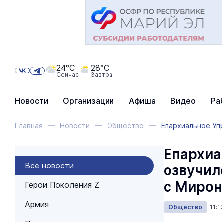
24°C
28°C
Сейчас
Завтра
Новости
Организации
Афиша
Видео
Ра
Главная
Новости
Общество
Епархиальное Упр
Епархиа
Все новости
озвучил
с Мирон
Герои Поколения Z
Армия
Общество
11: