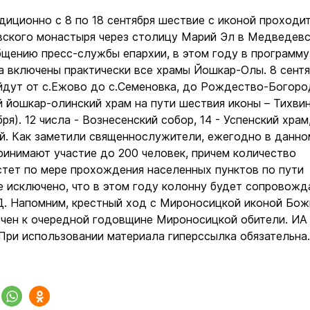
диционно с 8 по 18 сентября шествие с иконой проходит
ского монастыря через столицу Марий Эл в Медведев
бщению пресс-службы епархии, в этом году в программу
а включены практически все храмы Йошкар-Олы. 8 сентя
дут от с.Ежово до с.Семеновка, до Рождество-Богор
й йошкар-олинский храм на пути шествия иконы – Тихви
бря). 12 числа - Вознесенский собор, 14 - Успенский храм,
й. Как заметили священнослужители, ежегодно в данно
ринимают участие до 200 человек, причем количество
стет по мере прохождения населенных пунктов по пути
е исключено, что в этом году колонну будет сопровожд
. Напомним, крестный ход с Мироносицкой иконой Бож
чен к очередной годовщине Мироносицкой обители. ИА
 При использовании материала гиперссылка обязательна.