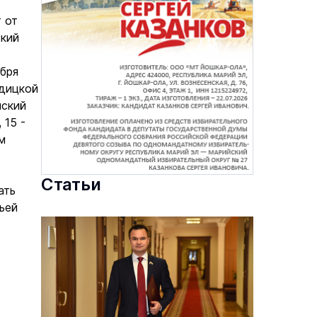
 от
ский
бря
одицкой
нский
 15 -
м
Статьи
ать
ьей