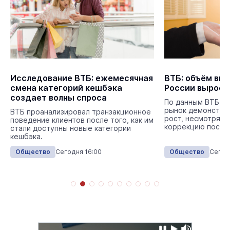
Исследование ВТБ: ежемесячная
ВТБ: объём выд
смена категорий кешбэка
России вырос 
создает волны спроса
По данным ВТБ, в
рынок демонстри
ВТБ проанализировал транзакционное
рост, несмотря н
поведение клиентов после того, как им
коррекцию после
стали доступны новые категории
кешбэка.
Общество
Сегодня 16:00
Общество
Сегод