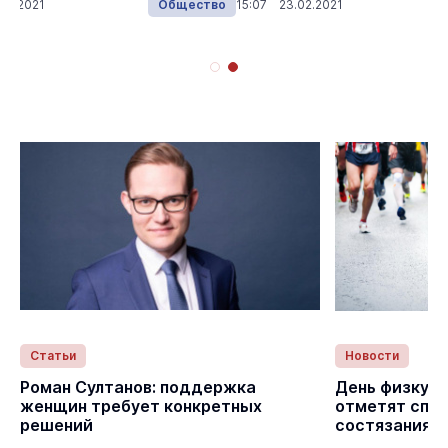
03.2021
Общество
15:07 23.02.2021
Статьи
Новости
с
Роман Султанов: поддержка
День физкуль
женщин требует конкретных
отметят спо
решений
состязаниям