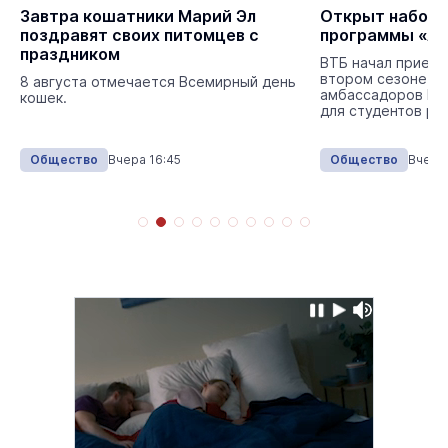
Завтра кошатники Марий Эл
Открыт набор н
поздравят своих питомцев с
программы «А
праздником
ВТБ начал прием 
втором сезоне п
8 августа отмечается Всемирный день
амбассадоров ВТ
кошек.
для студентов ро
Общество
Вчера 16:45
Общество
Вчера