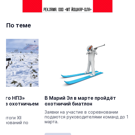
По теме
кого НПЗ»
В Марий Эл в марте пройдёт
м в охотничьем
охотничий биатлон
Заявки на участие в соревновании
подаются руководителями команд до 1
 итоги XII
марта.
евнований по
у.