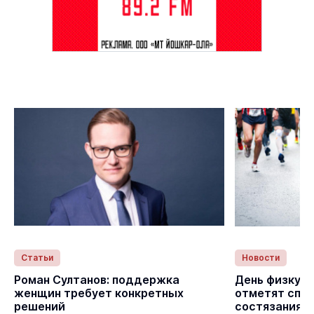
Статьи
Новости
с
Роман Султанов: поддержка
День физкуль
женщин требует конкретных
отметят спо
решений
состязаниям