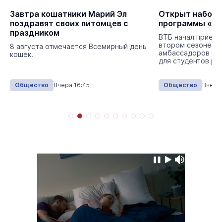
Завтра кошатники Марий Эл
Открыт набор н
поздравят своих питомцев с
программы «А
праздником
ВТБ начал прием 
втором сезоне п
8 августа отмечается Всемирный день
амбассадоров ВТ
кошек.
для студентов ро
Общество
Вчера 16:45
Общество
Вчера