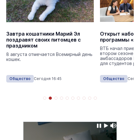
Завтра кошатники Марий Эл
Открыт набор н
поздравят своих питомцев с
программы «А
праздником
ВТБ начал прием 
втором сезоне п
8 августа отмечается Всемирный день
амбассадоров ВТ
кошек.
для студентов ро
Общество
Сегодня 16:45
Общество
Сегод