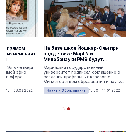
 в прямом
На базе школ Йошкар-Олы при
об изменениях
поддержке МарГУ и
ния
Минобрнауки РМЭ будут
открыты профильные классы
ий Эл в четверг,
Марийский государственный
 прямой эфир,
университет подписал соглашение о
ам в сфере
создании профильных классов с
Министерством образования и науки
Республики Марий Эл.
14:45 08.02.2022
Наука и Образование
15:30 14.01.2022