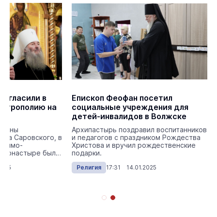
ригласили в
Епископ Феофан посетил
итрополию на
социальные учреждения для
детей-инвалидов в Волжске
ончины
Архипастырь поздравил воспитанников
ма Саровского, в
и педагогов с праздником Рождества
афимо-
Христова и вручил рождественские
 монастыре было
подарки.
богослужен...
2025
Религия
17:31 14.01.2025