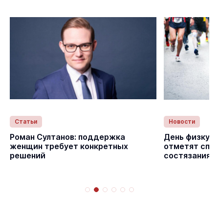
Статьи
Новости
с
Роман Султанов: поддержка
День физкуль
женщин требует конкретных
отметят спо
решений
состязаниям