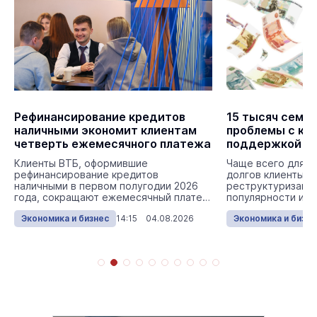
Рефинансирование кредитов
15 тысяч семе
наличными экономит клиентам
проблемы с кр
четверть ежемесячного платежа
поддержкой Во
банка Сбербан
Клиенты ВТБ, оформившие
Чаще всего для у
рефинансирование кредитов
долгов клиенты в
наличными в первом полугодии 2026
реструктуризацию
года, сокращают ежемесячный платеж
популярности иду
в среднем на 25% – с 56 до ...
ипотечные канику
Экономика и бизнес
14:15 04.08.2026
Экономика и бизне