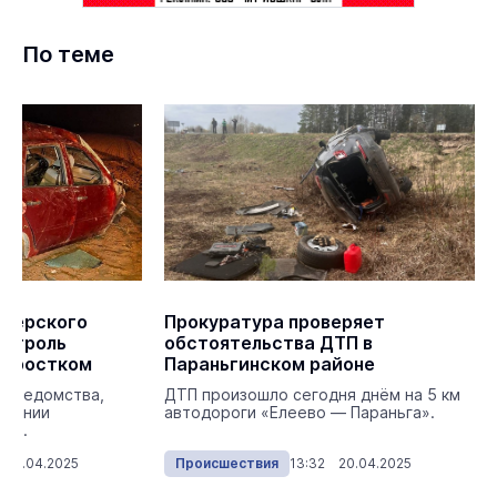
По теме
енерского
Прокуратура проверяет
онтроль
обстоятельства ДТП в
одростком
Параньгинском районе
о ведомства,
ДТП произошло сегодня днём на 5 км
тоянии
автодороги «Елеево — Параньга».
ния.
 20.04.2025
Происшествия
13:32 20.04.2025