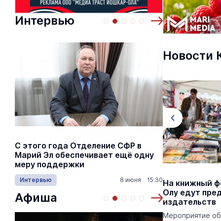
Интервью
Новости 
С этого года Отделение СФР в
Алексей Я
Марий Эл обеспечивает ещё одну
Шкетана: 
меру поддержки
лёгких сп
Интервью
8 июня 15:30
Культура
На Марийском книжном фестивале
На книжный ф
прошла презентация необычной
Олу едут пре
Афиша
книги
издательств
Глава Марий Эл побывал на открытии
Мероприятие об