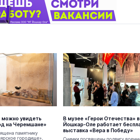
 можно увидеть
В музее «Герои Отечества» в
од на Черемшане»
Йошкар-Оле работает беспл
выставка «Вера в Победу»
вящена памятнику
лярское городище».
Снимки посвящены подвигу военн