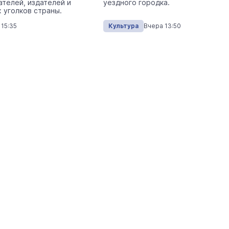
ателей, издателей и
уездного городка.
Экология
Сегодня 
х уголков страны.
 15:35
Культура
Вчера 13:50
На ощупь. Путеводитель
a
лабиринту
26 августа 19:00
Город
Завтра кошатники Марий Эл
поздравят своих питомцев с
праздником
Общество
Сегодня 