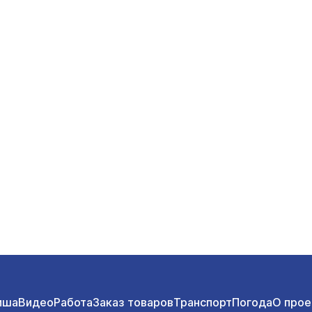
иша
Видео
Работа
Заказ товаров
Транспорт
Погода
О прое