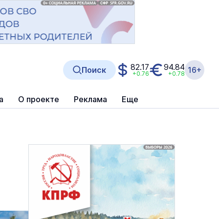
82.17
94.84
Поиск
16+
+0.76
+0.78
а
О проекте
Реклама
Еще