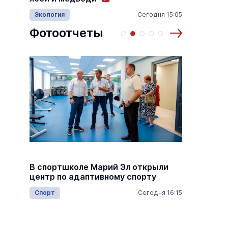
читателей.
18:00
Происш
Экология
Сегодня 15:05
Культура
13:40 05.08.2026
Культ
Фотоотчеты
 по
Выставка «… И птичка вылетает II»
Музеи
8 августа
8 августа
Михаил
В спортшколе Марий Эл открыли
госуда
центр по адаптивному спорту
деятел
респуб
Спорт
Сегодня 16:15
16:45
Общес