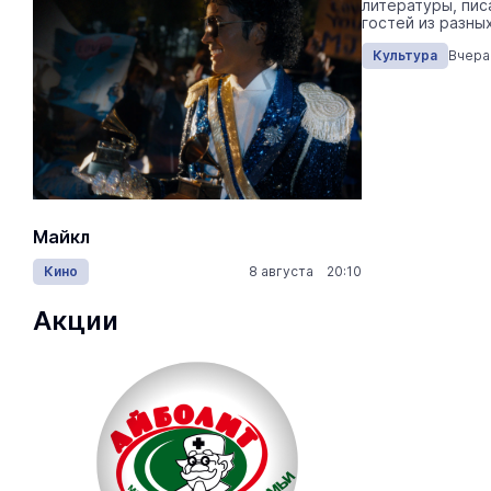
фестиваля.
литературы, пис
гостей из разны
Культура
Сегодня 17:55
Культура
Вчера
Майкл
Лида / Lid
Кино
8 августа 20:10
Концерты
Акции