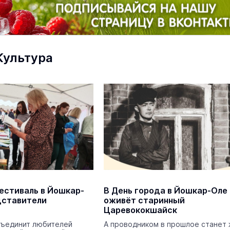
Культура
маев о премьере в театре
Как узнать на законных 
«Для меня не бывает
кто собственник недви
ектаклей»
Интервью
18 марта 11:05
естиваль в Йошкар-
В День города в Йошкар-Оле
дставители
оживёт старинный
Царевококшайск
В марийском лесу засекли
бесшумную хищницу
ъединит любителей
А проводником в прошлое станет