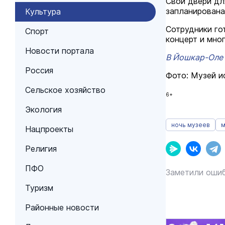
Свои двери дл
запланирована 
Культура
Сотрудники го
Спорт
концерт и мног
Новости портала
В Йошкар-Оле 
Россия
Фото: Музей и
Сельское хозяйство
6+
Экология
ночь музеев
м
Нацпроекты
Религия
ПФО
Заметили ошиб
Туризм
Районные новости