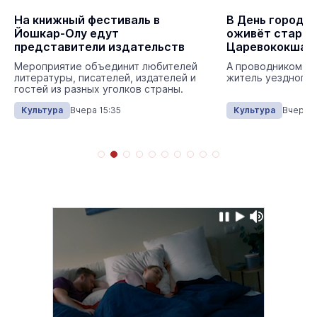
На книжный фестиваль в
В День города
Йошкар-Олу едут
оживёт стари
представители издательств
Царевококшай
Мероприятие объединит любителей
А проводником в 
литературы, писателей, издателей и
житель уездного 
гостей из разных уголков страны.
Культура
Вчера 15:35
Культура
Вчера 1