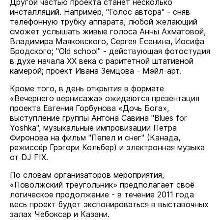
Другой частью проекта станет несколько
инсталляций. Например, "Голос автора" - сняв
телефонную трубку аппарата, любой желающий
сможет услышать живые голоса Анны Ахматовой,
Владимира Маяковского, Сергея Есенина, Иосифа
Бродского; "Old school" - действующая фотостудия
в духе начала XX века с раритетной штативной
камерой; проект Ивана Земцова - Мэйл-арт.
Кроме того, в день открытия в формате
«Вечернего вернисажа» ожидаются презентация
проекта Евгения Горбунова «Дочь Бога»,
выступление группы Антона Савина "Blues for
Yoshka", музыкальные импровизации Петра
Фиронова на фильм "Пепел и снег" (Канада,
режиссёр Грэгори Кольбер) и электронная музыка
от DJ FIX.
По словам организаторов мероприятия,
«Поволжский треугольник» предполагает своё
логическое продолжение - в течение 2011 года
весь проект будет экспонироваться в выставочных
залах Чебоксар и Казани.