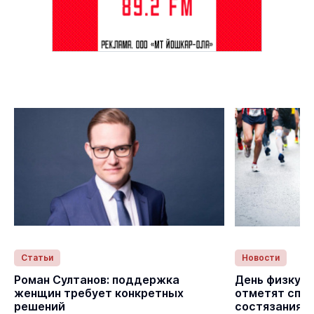
Статьи
Новости
с
Роман Султанов: поддержка
День физкуль
женщин требует конкретных
отметят спо
решений
состязаниям