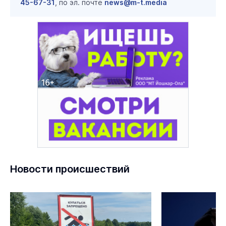
45-67-31
, по эл. почте
news@m-t.media
Новости происшествий