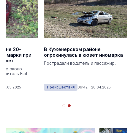
йоне 20-
В Куженерском районе
иномарки при
опрокинулась в кювет иномарка
 кювет
Пострадали водитель и пассажир.
ассе около
водитель Fiat
 03.05.2025
Происшествия
09:42 20.04.2025