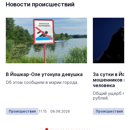
Новости происшествий
В Йошкар-Оле утонула девушка
За сутки в Йош
мошенников по
Об этом сообщили в мэрии города.
человека
Общий ущерб пре
рублей.
Происшествия
11:15 08.08.2026
Происшествия
13