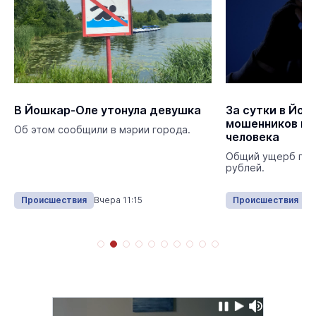
В Йошкар-Оле утонула девушка
За сутки в Йош
мошенников по
Об этом сообщили в мэрии города.
человека
Общий ущерб пре
рублей.
Происшествия
Вчера 11:15
Происшествия
13