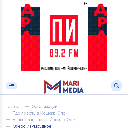
Главная
Организации
Где поесть в Йошкар-Оле
Банкетные залы в Йошкар-Оле
Озеро Изумрудное