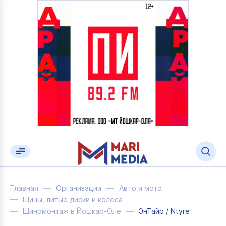
Главная
Организации
Авто и мото
Шины, литые диски и колеса
Шиномонтаж в Йошкар-Оле
ЭнТайр / Ntyre