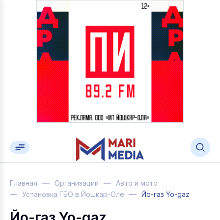
Главная
Организации
Авто и мото
Установка ГБО в Йошкар-Оле
Йо-газ Yo-gaz
Йо-газ Yo-gaz