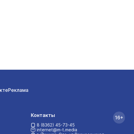
кте
Реклама
Контакты
16+
8 (8362) 45-73-45
internet@m-t.media