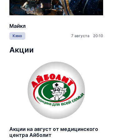
Майкл
Лида / Lid
Кино
7 августа 20:10
Концерты
Акции
Акции на август от медицинского
центра Айболит