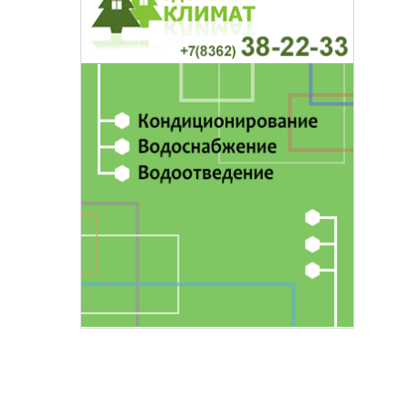
основаниях,
Василий Дубровин: как продлить
жимости
мужское долголетие
16 марта 17:00
Здоровье и медицина
19 февраля 15:55