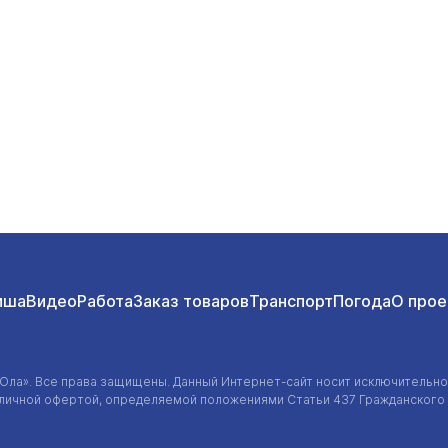
иша
Видео
Работа
Заказ товаров
Транспорт
Погода
О прое
-Ола»
. Все права защищены. Данный
Интернет-сайт
носит исключительно
убличной офертой, определяемой положениями Статьи 437 Гражданского