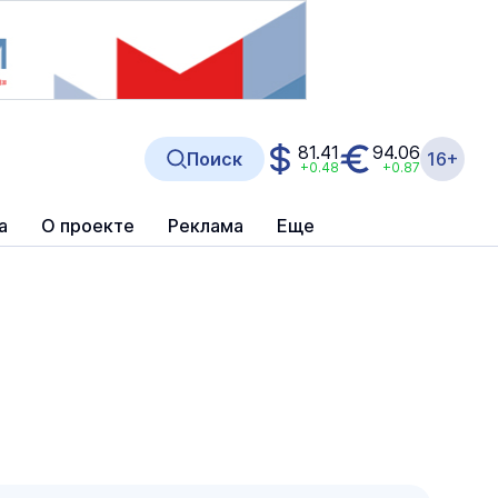
81.41
94.06
Поиск
16+
+0.48
+0.87
а
О проекте
Реклама
Еще