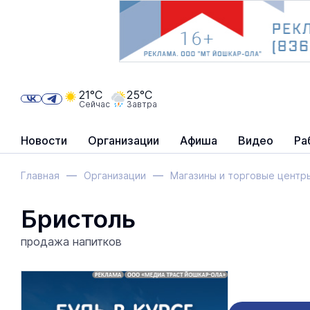
21°C
25°C
Сейчас
Завтра
Новости
Организации
Афиша
Видео
Ра
Главная
Организации
Магазины и торговые центр
Бристоль
продажа напитков