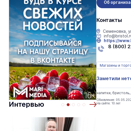
Об организ
Контакты
Семеновка, у
info@bristol.r
https://www.b
8 (800) 
Магазины и торг
Заметили нет
напитки, бристоль
Обновление: 05.05.20
Интервью
На сайте: 10 лет