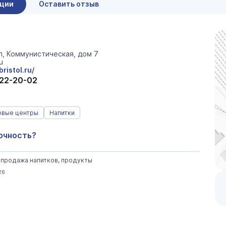
ации
Оставить отзыв
л, Коммунистическая, дом 7
u
ristol.ru/
222-20-02
овые центры
Напитки
очность?
, продажа напитков, продукты
26